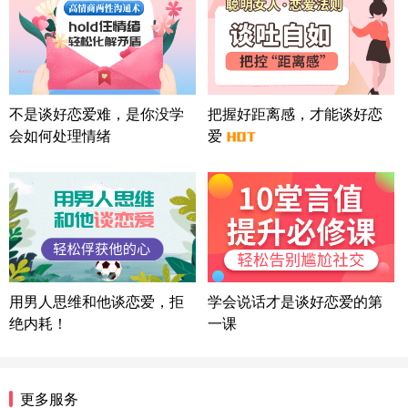
北京-朝阳 151****3189
22分钟前
微信用户 巧?媚儿 通过此页面咨询，已获得专属情感
方案
上海-浦东 177****9074
56分钟前
微信用户 Liberty 通过此页面咨询，已获得专属情感
不是谈好恋爱难，是你没学
把握好距离感，才能谈好恋
方案
会如何处理情绪
爱
广东-广州 188****5632
12分钟前
微信用户 司马锘 通过此页面咨询，已获得专属情感
方案
湖北-武汉 135****7410
41分钟前
微信用户 困困魚? 通过此页面咨询，已获得专属情感
方案
陕西-西安 139****6283
3分钟前
微信用户 喜欢下雨天^ 通过此页面咨询，已获得专属
用男人思维和他谈恋爱，拒
学会说话才是谈好恋爱的第
情感方案
绝内耗！
一课
浙江-宁波 150****8921
28分钟前
微信用户 逆光下的微笑 通过此页面咨询，已获得专
属情感方案
湖南-长沙 187****3359
18分钟前
更多服务