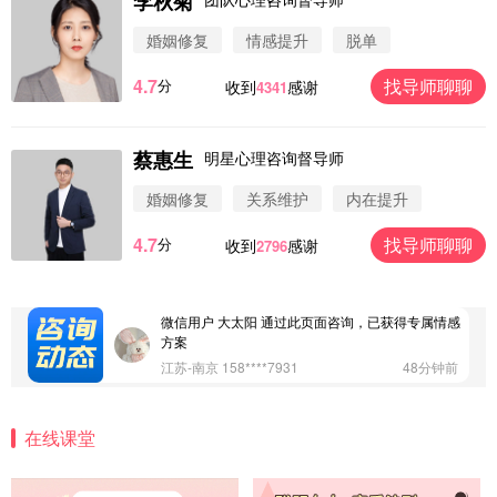
李秋菊
婚姻修复
情感提升
脱单
4.7
找导师聊聊
分
收到
感谢
4341
蔡惠生
明星心理咨询督导师
微信用户 圆圈 通过此页面咨询，已获得专属情感方
案
婚姻修复
关系维护
内在提升
浙江-杭州 183****4847
32分钟前
4.7
找导师聊聊
分
收到
感谢
2796
微信用户 Vnno 通过此页面咨询，已获得专属情感方
案
广东-深圳 139****2256
15分钟前
微信用户 大太阳 通过此页面咨询，已获得专属情感
方案
江苏-南京 158****7931
48分钟前
微信用户 安康 通过此页面咨询，已获得专属情感方
案
在线课堂
四川-成都 136****6402
5分钟前
微信用户 怀拥倾城女 通过此页面咨询，已获得专属
情感方案