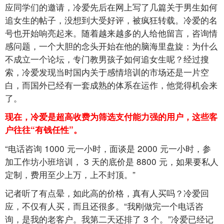
应同学们的邀请，冷爱先后在网上写了几篇关于男生如何
追女生的帖子，没想到大受好评，被疯狂转载。冷爱的名
号也开始响亮起来。随着越来越多的人给他留言，咨询情
感问题，一个大胆的念头开始在他的脑海里盘旋：为什么
不成立一个论坛，专门教男孩子如何追女生呢？经过搜
索，冷爱发现当时国内关于感情培训的市场还是一片空
白，而国外已经有一套成熟的体系在运作，他觉得机会来
了。
现在，冷爱是超高收费为筛选支付能力强的用户，这些客
户往往“有钱任性”。
“电话咨询
1000
元一小时，面谈是
2000
元一小时，参
加工作坊小班培训，
3
天的底价是
8800
元，如果要私人
定制，费用至少上万，上不封顶。”
记者听了有点晕，如此高的价格，真有人买吗？冷爱回
应，不仅有人买，而且还很多。“我刚做完一个电话咨
询，是我的老客户。我第二天还排了
3
个。”冷爱已经记