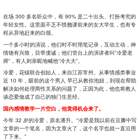
在场
300
多名听众中，有
90%
是二十出头、打扮考究的
年轻女性。这里面不乏不惜翘课前来的女大学生，也有专
程从异地赶来的白领。
一个多小时的演说，他们时不时用笔记录，互动主动，神
情饶有兴致，目带虔诚；他们管台上的演讲者叫“冷爱老
师”，有人则亲昵地喊他“冷大大”。
冷爱，花镇联合创始人，来自江苏常州。从事情感类事业
近
10
年，眼前的这个男人
早已从教你泡妞，到现在帮助
解决如何处理两性关系的问题了，正因为此，他也将教人
谈恋爱做成了自己的独门生意经。
国内感情教学一片空白，他觉得机会来了。
今年
32
岁的冷爱，原名潘升。“冷爱是我以前在豆瓣中写
文章的一个笔名，因为文章火了，这个名字也就一直沿用
了下来。”