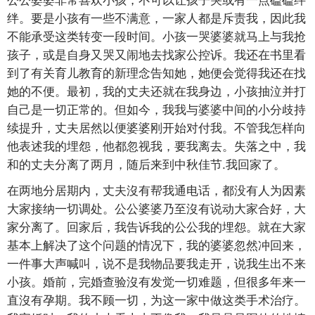
绊。要是小孩有一些不满意，一家人都是斥责我，因此我
不能承受这类转变一段时间。小孩一哭婆婆就马上与我抢
孩子，或是自身又哭又闹地去找家公控诉。我还在书里看
到了有关育儿教育的新理念告知她，她便会觉得我还在找
她的不便。最初，我的丈夫还就在我身边，小孩抽泣并打
自己是一切正常的。但如今，我我与婆婆中间的小分歧持
续提升，丈夫居然以便婆婆刚开始对付我。不管我怎样向
他表述我的埋怨，他都忽视我，要我离去。失落之中，我
和的丈夫分离了两月，随后来到中秋佳节.我回家了。
在两地分居期内，丈夫沒有帮我通电话，都没有人为因素
大家接纳一切调处。公公婆婆乃至沒有说动大家合好，大
家分离了。回家后，我告诉我的公公我的埋怨。就在大家
基本上解决了这个问题的情况下，我的婆婆忽然冲回来，
一件事大声喊叫，说不是我物品要我走开，说我生出不来
小孩。婚前，完婚查验沒有发觉一切难题，但很多年来一
直沒有孕期。我不顾一切，为这一家中做这类手术治疗。