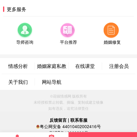
湖南-长沙 187****3359
18分钟前
更多服务
微信用户 超 通过此页面咨询，已获得专属情感方案
福建-厦门 159****4462
53分钟前
微信用户 凌乱小羊 通过此页面咨询，已获得专属情
感方案
导师咨询
平台推荐
婚姻修复
山东-青岛 138****9975
7分钟前
微信用户 小任性 通过此页面咨询，已获得专属情感
方案
情感分析
婚姻家庭私教
在线课堂
注册会员
辽宁-大连 176****2843
39分钟前
微信用户 H-孙志远-上海 通过此页面咨询，已获得专
关于我们
网站导航
属情感方案
上海-黄浦 135****7601
24分钟前
©花镇情感网 版权所有
微信用户 墨笙 通过此页面咨询，已获得专属情感方
未经授权禁止转载、摘编、复制或建立镜像
案
如有违反，追究法律责任
江苏-苏州 188****5187
1小时前
微信用户 谢思明 通过此页面咨询，已获得专属情感
反馈留言
|
联系客服
方案
粤公网安备 44010402002416号
广东-佛山 139****6034
16分钟前
粤ICP备16060296号