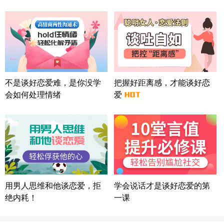
微信用户 怀拥倾城女 通过此页面咨询，已获得专属
情感方案
北京-朝阳 151****3189
22分钟前
微信用户 巧?媚儿 通过此页面咨询，已获得专属情感
方案
上海-浦东 177****9074
56分钟前
微信用户 Liberty 通过此页面咨询，已获得专属情感
不是谈好恋爱难，是你没学
把握好距离感，才能谈好恋
方案
会如何处理情绪
爱
广东-广州 188****5632
12分钟前
微信用户 司马锘 通过此页面咨询，已获得专属情感
方案
湖北-武汉 135****7410
41分钟前
微信用户 困困魚? 通过此页面咨询，已获得专属情感
方案
陕西-西安 139****6283
3分钟前
微信用户 喜欢下雨天^ 通过此页面咨询，已获得专属
用男人思维和他谈恋爱，拒
学会说话才是谈好恋爱的第
情感方案
绝内耗！
一课
浙江-宁波 150****8921
28分钟前
微信用户 逆光下的微笑 通过此页面咨询，已获得专
属情感方案