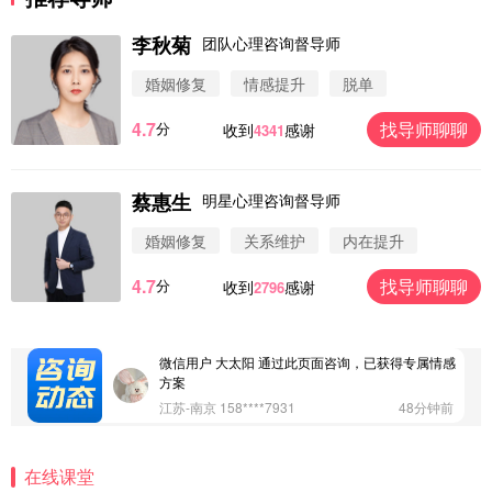
李秋菊
团队心理咨询督导师
婚姻修复
情感提升
脱单
4.7
找导师聊聊
分
收到
感谢
4341
蔡惠生
明星心理咨询督导师
微信用户 圆圈 通过此页面咨询，已获得专属情感方
案
婚姻修复
关系维护
内在提升
浙江-杭州 183****4847
32分钟前
4.7
找导师聊聊
分
收到
感谢
2796
微信用户 Vnno 通过此页面咨询，已获得专属情感方
案
广东-深圳 139****2256
15分钟前
微信用户 大太阳 通过此页面咨询，已获得专属情感
方案
江苏-南京 158****7931
48分钟前
微信用户 安康 通过此页面咨询，已获得专属情感方
案
在线课堂
四川-成都 136****6402
5分钟前