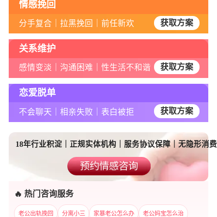
登录/注册
情感挽回
获取方案
分手复合｜拉黑挽回｜前任新欢
关系维护
获取方案
感情变淡｜沟通困难｜性生活不和谐
恋爱脱单
获取方案
不会聊天｜相亲失败｜表白被拒
18年行业积淀｜正规实体机构｜服务协议保障｜无隐形消费
预约情感咨询
🔥 热门咨询服务
老公出轨挽回
分离小三
家暴老公怎么办
老公妈宝怎么治