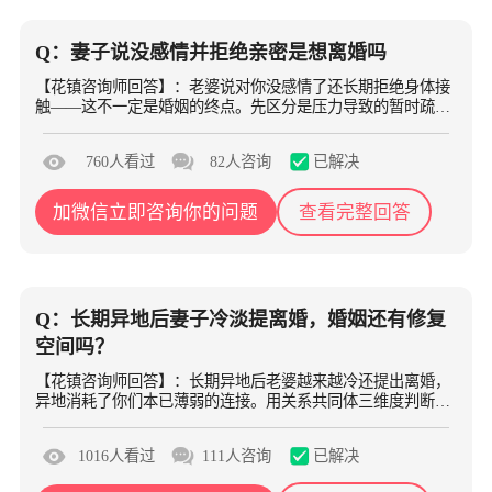
Q：妻子说没感情并拒绝亲密是想离婚吗
【花镇咨询师回答】：老婆说对你没感情了还长期拒绝身体接
触——这不一定是婚姻的终点。先区分是压力导致的暂时疏离
还是情感退出，再决定修复策略。不同原因对应完全不同的路
径。
已解决
760人看过
82人咨询
加微信立即咨询你的问题
查看完整回答
Q：长期异地后妻子冷淡提离婚，婚姻还有修复
空间吗？
【花镇咨询师回答】：长期异地后老婆越来越冷还提出离婚，
异地消耗了你们本已薄弱的连接。用关系共同体三维度判断你
们还剩多少连接基础，再决定修复要从哪里开始。
已解决
1016人看过
111人咨询