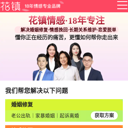
花镇情感·18年专注
解决婚姻修复·情感挽回·长期关系维护·恋爱脱单
懂你正在经历的痛苦，更懂如何帮你走出来
咨询导师
在线课堂
情感求助
资讯
导师精选
挽回男友
挽回老公
情感测试
脱单秘籍
相亲秘籍
花镇情感 - 专业婚
我们帮您解决以下问题
约会技巧
女神计划
离婚边缘
情感维系
婆媳相处
家庭暴力
婚姻修复
星座情感
情感故事
情感倾诉
获取方案
老公出轨｜家暴婚姻｜起诉离婚