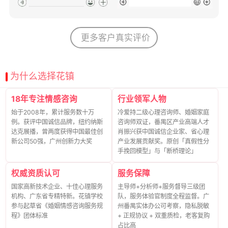
更多客户真实评价
为什么选择花镇
18年专注情感咨询
行业领军人物
始于2008年，累计服务数十万
冷爱持二级心理咨询师、婚姻家庭
例。获评中国诚信品牌，纽约纳斯
咨询师双证，番禺区产业高端人才
达克展播，曾两度获得中国最佳创
肖振兴获中国诚信企业家、省心理
新公司50强，广州创新力大奖
产业发展贡献奖。原创「真假性分
手挽回模型」与「断桥理论」
权威资质认可
服务保障
国家高新技术企业、十佳心理服务
主导师+分析师+服务督导三级团
机构、广东省专精特新。花镇学校
队，服务体验官制度全程监督。广
参与起草省《婚姻情感咨询服务规
州番禺实体办公可考察，隐私脱敏
程》团体标准
+ 正规协议 + 双重质检，老客复购
占比高