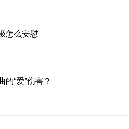
极怎么安慰
的“爱”伤害？