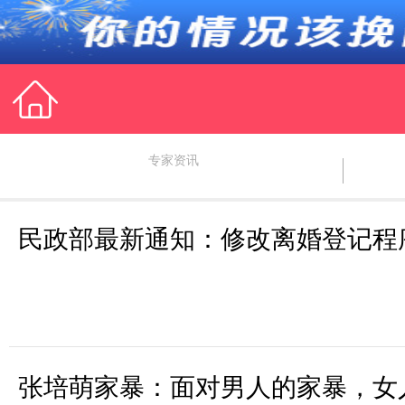
专家资讯
民政部最新通知：修改离婚登记程
咨询导
导师精选
挽回男友
挽回
张培萌家暴：面对男人的家暴，女
离婚边缘
情感维系