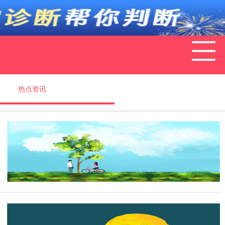
热点资讯
情感求助
亲秘籍
约会技巧
女神计划
情感故事
情感倾诉