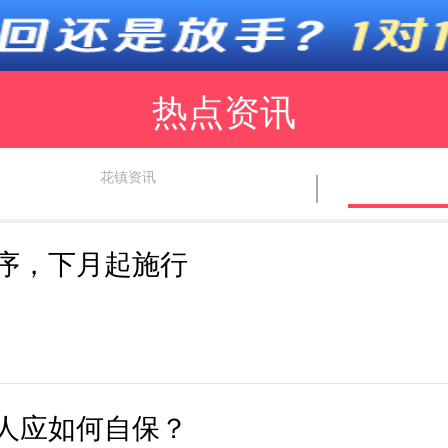
热点资讯
花镇资讯
序，下月起施行
师
在线课堂
资讯
老公
情感测试
脱单秘籍
相
人应如何自保？
婆媳相处
家庭暴力
星座情感