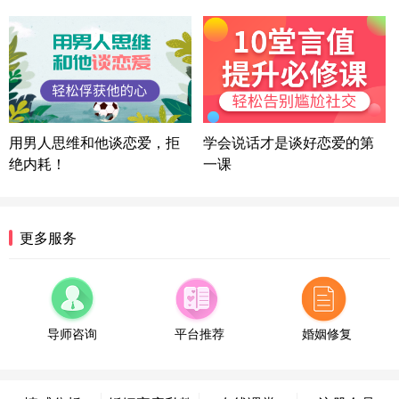
微信用户 司马锘 通过此页面咨询，已获得专属情感
方案
湖北-武汉 135****7410
41分钟前
微信用户 困困魚? 通过此页面咨询，已获得专属情感
方案
陕西-西安 139****6283
3分钟前
微信用户 喜欢下雨天^ 通过此页面咨询，已获得专属
用男人思维和他谈恋爱，拒
学会说话才是谈好恋爱的第
情感方案
绝内耗！
一课
浙江-宁波 150****8921
28分钟前
微信用户 逆光下的微笑 通过此页面咨询，已获得专
属情感方案
湖南-长沙 187****3359
18分钟前
更多服务
微信用户 超 通过此页面咨询，已获得专属情感方案
福建-厦门 159****4462
53分钟前
微信用户 凌乱小羊 通过此页面咨询，已获得专属情
感方案
导师咨询
平台推荐
婚姻修复
山东-青岛 138****9975
7分钟前
微信用户 小任性 通过此页面咨询，已获得专属情感
方案