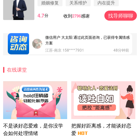
案
婚姻修复
关系维护
内在提升
浙江-杭州 183****4847
32分钟前
4.7
找导师聊聊
分
收到
感谢
2796
微信用户 Vnno 通过此页面咨询，已获得专属情感方
案
广东-深圳 139****2256
15分钟前
微信用户 大太阳 通过此页面咨询，已获得专属情感
方案
江苏-南京 158****7931
48分钟前
微信用户 安康 通过此页面咨询，已获得专属情感方
案
在线课堂
四川-成都 136****6402
5分钟前
微信用户 怀拥倾城女 通过此页面咨询，已获得专属
情感方案
北京-朝阳 151****3189
22分钟前
微信用户 巧?媚儿 通过此页面咨询，已获得专属情感
方案
上海-浦东 177****9074
56分钟前
微信用户 Liberty 通过此页面咨询，已获得专属情感
不是谈好恋爱难，是你没学
把握好距离感，才能谈好恋
方案
会如何处理情绪
爱
广东-广州 188****5632
12分钟前