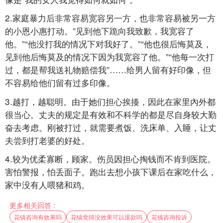
2.家庭暴力后非常容易宽容另一方，也非常容易被另一方
的小恩小惠打动。”见到他下跪向我致歉，我宽容了
他。”“他没打我的情况下对我好了。”“他也很后悔莫及，
见到他后悔莫及的情况下因为我宽容了他。”“他每一次打
过，都是帮我送礼物赔偿我”……给男人留有好印像，但
不容易给他们留有过多印像。
3.越打，越聪明。由于她们担心挨揍，因此在家里內外都
很当心。丈夫的规定是有效和不科学的都是尽自身较大勤
奋去考虑。刚被打过，就需要煮饭、洗床单、入睡，让丈
夫尝到打老婆的好处。
4.较为优柔寡断，顾家。伤员因担心掏钱而不肯到医院。
害怕警报，怕丢面子。跑出去想小孩下课后在家吃什么，
家中没有人喂猪和鸡。
更多相关回答 :
花镇咨询有效果吗
花镇觉得没效果可以退款吗
花镇咨询投诉