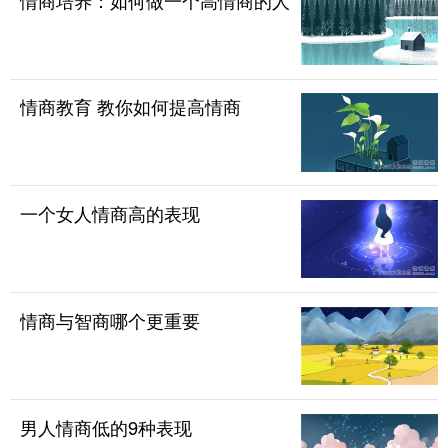
情商教育 教你如何提高情商
一个女人情商高的表现
情商与智商哪个更重要
男人情商低的9种表现