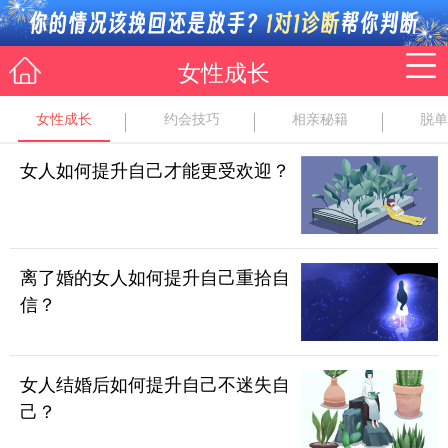
女性成长
女性成长
约会技巧
相亲秘籍
脱单
女人如何提升自己才能更受欢迎？
咨询导师
在线课堂
情感求助
资讯
导师精选
挽回男友
挽回老公
情感测试
离了婚的女人如何提升自己重拾自
脱单秘籍
相亲秘籍
约会技巧
女神计划
信？
离婚边缘
情感维系
婆媳相处
家庭暴力
星座情感
情感故事
情感倾诉
女人结婚后如何提升自己不迷失自
己？
登录/注册