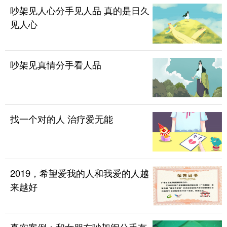
吵架见人心分手见人品 真的是日久
见人心
吵架见真情分手看人品
找一个对的人 治疗爱无能
2019，希望爱我的人和我爱的人越
来越好
真实案例：和女朋友吵架闹分手有