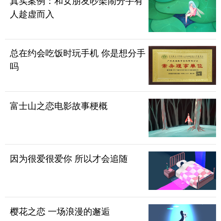
人趁虚而入
总在约会吃饭时玩手机 你是想分手
吗
富士山之恋电影故事梗概
因为很爱很爱你 所以才会追随
樱花之恋 一场浪漫的邂逅