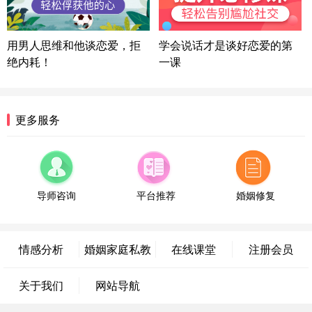
方案
陕西-西安 139****6283
3分钟前
微信用户 喜欢下雨天^ 通过此页面咨询，已获得专属
用男人思维和他谈恋爱，拒
学会说话才是谈好恋爱的第
情感方案
绝内耗！
一课
浙江-宁波 150****8921
28分钟前
微信用户 逆光下的微笑 通过此页面咨询，已获得专
属情感方案
湖南-长沙 187****3359
18分钟前
更多服务
微信用户 超 通过此页面咨询，已获得专属情感方案
福建-厦门 159****4462
53分钟前
微信用户 凌乱小羊 通过此页面咨询，已获得专属情
感方案
导师咨询
平台推荐
婚姻修复
山东-青岛 138****9975
7分钟前
微信用户 小任性 通过此页面咨询，已获得专属情感
方案
情感分析
婚姻家庭私教
在线课堂
注册会员
辽宁-大连 176****2843
39分钟前
微信用户 H-孙志远-上海 通过此页面咨询，已获得专
关于我们
网站导航
属情感方案
上海-黄浦 135****7601
24分钟前