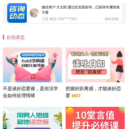
微信用户 大太阳 通过此页面咨询，已获得专属情感
方案
江苏-南京 158****7931
48分钟前
微信用户 安康 通过此页面咨询，已获得专属情感方
案
在线课堂
四川-成都 136****6402
5分钟前
微信用户 怀拥倾城女 通过此页面咨询，已获得专属
情感方案
北京-朝阳 151****3189
22分钟前
微信用户 巧?媚儿 通过此页面咨询，已获得专属情感
方案
上海-浦东 177****9074
56分钟前
微信用户 Liberty 通过此页面咨询，已获得专属情感
不是谈好恋爱难，是你没学
把握好距离感，才能谈好恋
方案
会如何处理情绪
爱
广东-广州 188****5632
12分钟前
微信用户 司马锘 通过此页面咨询，已获得专属情感
方案
湖北-武汉 135****7410
41分钟前
微信用户 困困魚? 通过此页面咨询，已获得专属情感