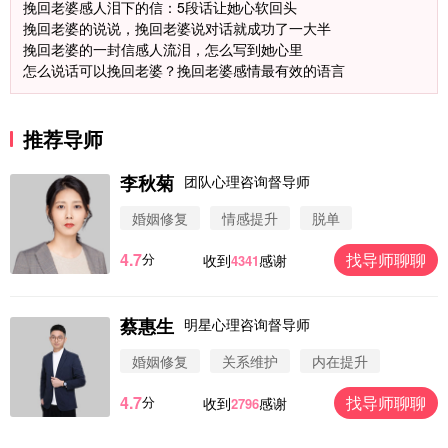
挽回老婆感人泪下的信：5段话让她心软回头
挽回老婆的说说，挽回老婆说对话就成功了一大半
挽回老婆的一封信感人流泪，怎么写到她心里
怎么说话可以挽回老婆？挽回老婆感情最有效的语言
推荐导师
李秋菊
团队心理咨询督导师
婚姻修复
情感提升
脱单
4.7
找导师聊聊
分
收到
感谢
4341
蔡惠生
明星心理咨询督导师
微信用户 圆圈 通过此页面咨询，已获得专属情感方
案
婚姻修复
关系维护
内在提升
浙江-杭州 183****4847
32分钟前
4.7
找导师聊聊
分
收到
感谢
2796
微信用户 Vnno 通过此页面咨询，已获得专属情感方
案
广东-深圳 139****2256
15分钟前