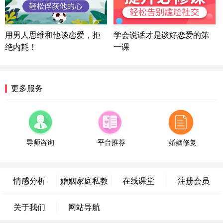
方案
陕西-西安 139****6283
3分钟前
微信用户 喜欢下雨天^ 通过此页面咨询，已获得专属
用男人思维和他谈恋爱，拒
学会说话才是谈好恋爱的第
情感方案
绝内耗！
一课
浙江-宁波 150****8921
28分钟前
微信用户 逆光下的微笑 通过此页面咨询，已获得专
属情感方案
湖南-长沙 187****3359
18分钟前
更多服务
微信用户 超 通过此页面咨询，已获得专属情感方案
福建-厦门 159****4462
53分钟前
微信用户 凌乱小羊 通过此页面咨询，已获得专属情
感方案
导师咨询
平台推荐
婚姻修复
山东-青岛 138****9975
7分钟前
微信用户 小任性 通过此页面咨询，已获得专属情感
方案
情感分析
婚姻家庭私教
在线课堂
注册会员
辽宁-大连 176****2843
39分钟前
微信用户 H-孙志远-上海 通过此页面咨询，已获得专
关于我们
网站导航
属情感方案
上海-黄浦 135****7601
24分钟前