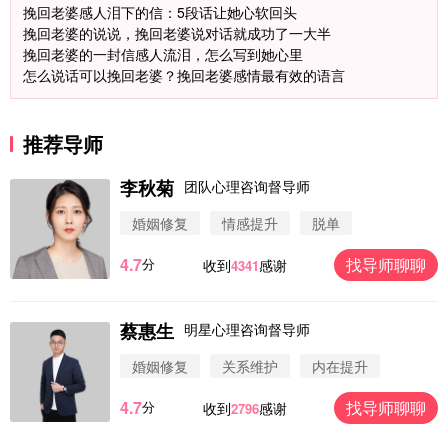
挽回老婆感人泪下的信：5段话让她心软回头
挽回老婆的说说，挽回老婆说对话就成功了一大半
挽回老婆的一封信感人流泪，怎么写到她心里
怎么说话可以挽回老婆？挽回老婆感情最有效的语言
推荐导师
李秋菊
团队心理咨询督导师
婚姻修复
情感提升
脱单
4.7
找导师聊聊
分
收到
感谢
4341
蔡惠生
明星心理咨询督导师
微信用户 圆圈 通过此页面咨询，已获得专属情感方
案
婚姻修复
关系维护
内在提升
浙江-杭州 183****4847
32分钟前
4.7
找导师聊聊
分
收到
感谢
2796
微信用户 Vnno 通过此页面咨询，已获得专属情感方
案