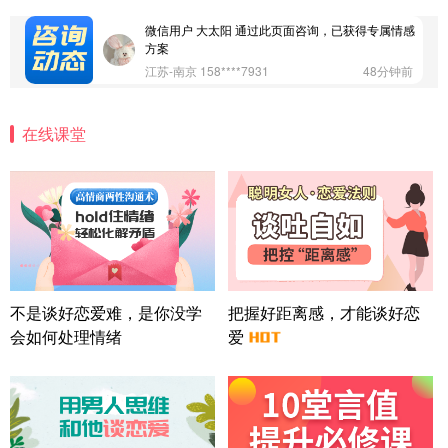
广东-深圳 139****2256
15分钟前
微信用户 大太阳 通过此页面咨询，已获得专属情感
方案
江苏-南京 158****7931
48分钟前
微信用户 安康 通过此页面咨询，已获得专属情感方
案
在线课堂
四川-成都 136****6402
5分钟前
微信用户 怀拥倾城女 通过此页面咨询，已获得专属
情感方案
北京-朝阳 151****3189
22分钟前
微信用户 巧?媚儿 通过此页面咨询，已获得专属情感
方案
上海-浦东 177****9074
56分钟前
微信用户 Liberty 通过此页面咨询，已获得专属情感
不是谈好恋爱难，是你没学
把握好距离感，才能谈好恋
方案
会如何处理情绪
爱
广东-广州 188****5632
12分钟前
微信用户 司马锘 通过此页面咨询，已获得专属情感
方案
湖北-武汉 135****7410
41分钟前
微信用户 困困魚? 通过此页面咨询，已获得专属情感