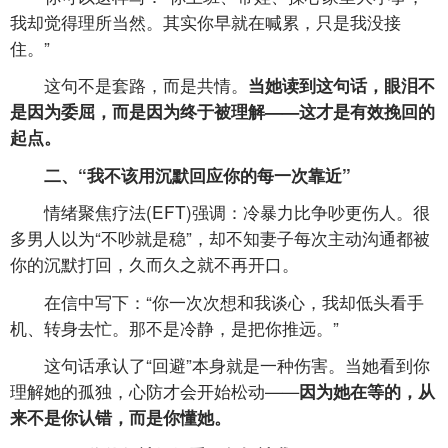
我却觉得理所当然。其实你早就在喊累，只是我没接
住。”
这句不是套路，而是共情。
当她读到这句话，眼泪不
是因为委屈，而是因为终于被理解——这才是有效挽回的
起点。
二、“我不该用沉默回应你的每一次靠近”
情绪聚焦疗法(EFT)强调：冷暴力比争吵更伤人。很
多男人以为“不吵就是稳”，却不知妻子每次主动沟通都被
你的沉默打回，久而久之就不再开口。
在信中写下：“你一次次想和我谈心，我却低头看手
机、转身去忙。那不是冷静，是把你推远。”
这句话承认了“回避”本身就是一种伤害。当她看到你
理解她的孤独，心防才会开始松动——
因为她在等的，从
来不是你认错，而是你懂她。