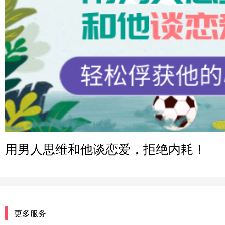
辽宁-大连 176****2843
微信用户 H-孙志远-上海 通过此页面咨询，已获得专属情
上海-黄浦 135****7601
微信用户 墨笙 通过此页面咨询，已获得专属情感方案
江苏-苏州 188****5187
微信用户 谢思明 通过此页面咨询，已获得专属情感方案
广东-佛山 139****6034
微信用户 静默 通过此页面咨询，已获得专属情感方案
用男人思维和他谈恋爱，拒绝内耗！
四川-重庆 157****9228
微信用户 惊鸿客 通过此页面咨询，已获得专属情感方案
河南-郑州 182****3546
微信用户 王小鸣^ 通过此页面咨询，已获得专属情感方案
更多服务
浙江-温州 150****6789