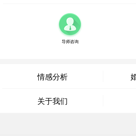
微信用户 Shmily? 通过此页面咨询，已获得专属情感方案
江苏-无锡 137****1123
微信用户 sun 通过此页面咨询，已获得专属情感方案
安徽-合肥 159***2234
导师咨询
微信用户 莫中专 通过此页面咨询，已获得专属情感方案
江西-南昌 138****3345
微信用户 糖糖 通过此页面咨询，已获得专属情感方案
情感分析
山东-济南 152****4456
微信用户 周诗迪（不闲聊） 通过此页面咨询，已获得专
河北-石家庄 187****5567
关于我们
微信用户 海纳百川 通过此页面咨询，已获得专属情感方
山西-太原 130****6678
微信用户 一马当先 通过此页面咨询，已获得专属情感方