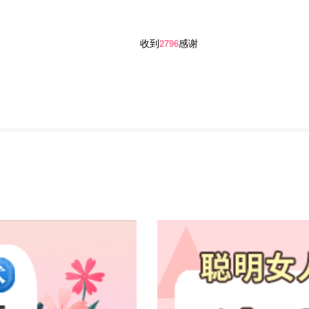
收到
感谢
2796
方案