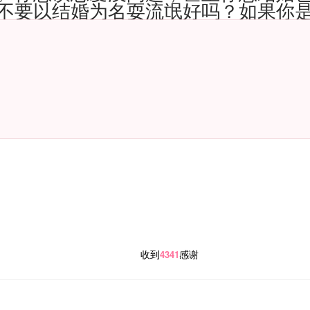
不要以结婚为名耍流氓好吗？如果你
收到
感谢
4341