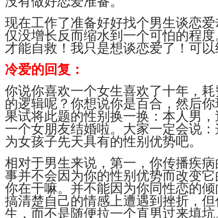
没有做好恋爱准备。
现在工作了准备好好找个男生谈恋爱
仅没增长反而缩水到一个可怕的程度
才能自救！我只是想谈恋爱了！可以
冷爱的回复：
你说你喜欢一个女生喜欢了十年，耗
的逻辑呢？你想说你是百合，然后你
果试将此题的性别换一换：本人男，
一个女朋友结婚啦。大家一定会说：
为女孩子先天具有的性别优势吧。
相对于男生来说，第一，你传播疾病
事并不会因为你的性别优势而改变它
你在干嘛。并不能因为你同性恋的倾
搞清楚自己的情感上遭遇到挫折，但
生，而不是随便拉一个直男过来填坑