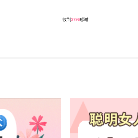
收到
感谢
2796
方案