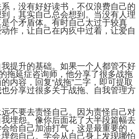
关系，没有好好读书，不仅浪费自己的
想到，其实自己总会想到。当没有人理
真是个矛盾体。有时自己太过于较真
些动作，让自己在内疚中过着，让爱自
自我提升的基础。如果一个人都管不好
”的拖延症咨询师，他分享了很多战拖
的内容，回复“战拖”二字，即可提取
我也分享过很多关于战拖、自我管理方
永远不要去责怪自己。因为责怪自己对
自我埋怨。像你后面花了大半段篇幅去
学会给自己加油打气，这是最重要的，
止埋怨自己。学会从自己身上发现哪怕