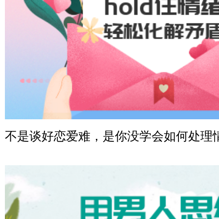
湖北-武汉 135****7410
微信用户 困困魚? 通过此页面咨询，已获得专属情感方案
陕西-西安 139****6283
微信用户 喜欢下雨天^ 通过此页面咨询，已获得专属情感
浙江-宁波 150****8921
微信用户 逆光下的微笑 通过此页面咨询，已获得专属情
湖南-长沙 187****3359
不是谈好恋爱难，是你没学会如何处理
微信用户 超 通过此页面咨询，已获得专属情感方案
福建-厦门 159****4462
微信用户 凌乱小羊 通过此页面咨询，已获得专属情感方
山东-青岛 138****9975
微信用户 小任性 通过此页面咨询，已获得专属情感方案
辽宁-大连 176****2843