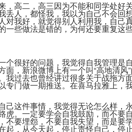
来，高二，高三因为不能和同学处好
我丢人，都怪我，我以为自己不会回
人对我好，就觉得别人利用我，自己
的一些做法是错的，为何还要重复这
一个很好的问题，我觉得自我管理是
方面，新浪微博上有一个叫“高地清风
。我过去也曾经讲过很多关于战拖方面
以专门做一期推送。在喜马拉雅上，
自己这件事情，我觉得无论怎么样，
路虎。一定要学会自我鼓励，而不要
，不要埋怨，不要自我失望，而是要
在起，从今天起，停止责怪自己，停