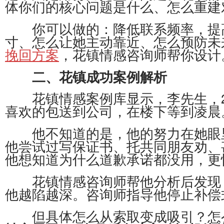
体你们的核心问题是什么、怎么重建
你可以做的：降低联系频率，提高
寸、怎么让她主动靠近、怎么预防未
挽回方案
，花镇情感咨询师帮你设计
二、花镇成功案例解析
花镇情感案例库显示，李先生，29
喜欢的包送到公司，在楼下等到凌晨
他不知道的是，他的努力在她眼里
他尝试过写保证书、托共同朋友劝、
他想知道为什么道歉承诺都没用，更
花镇情感咨询师帮他分析后发现，
他越陷越深。咨询师指导他停止补偿
但具体怎么从索取变成吸引？怎