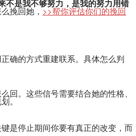
来不是我不够努力，是我的努力用错
怎么挽回她，
>>帮你评估你们的挽回
正确的方式重建联系。具体怎么判
么回。这些信号需要结合她的性格、
规划。
键是停止期间你要有真正的改变，而