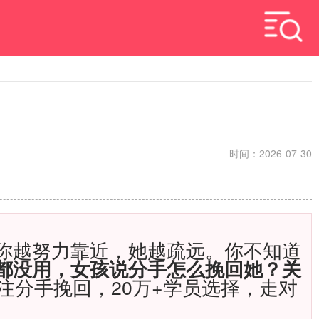
时间：2026-07-30
你越努力靠近，她越疏远。你不知道
都没用，女孩说分手怎么挽回她？关
注分手挽回，20万+学员选择，走对