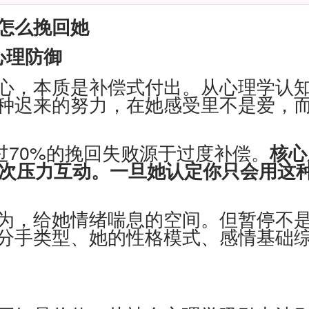
怎么挽回她
心理防御
，本质是补偿式付出。从心理学认知
种迟来的努力，在她感受里不是爱，
70%的挽回失败源于过度补偿。
核心
3次压力互动。一旦她认定你只会用这
，给她情绪喘息的空间。但暂停不是
分手类型、她的性格模式、感情基础