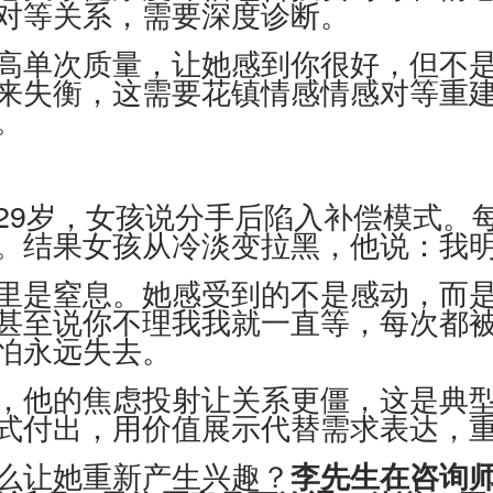
对等关系，需要深度诊断。
单次质量，让她感到你很好，但不是
来失衡，这需要花镇情感情感对等重
。
岁，女孩说分手后陷入补偿模式。每
。结果女孩从冷淡变拉黑，他说：我
是窒息。她感受到的不是感动，而是
甚至说你不理我我就一直等，每次都
怕永远失去。
他的焦虑投射让关系更僵，这是典型
式付出，用价值展示代替需求表达，
么让她重新产生兴趣？
李先生在咨询