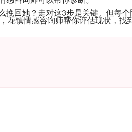
挽回她？走对这3步是关键。但每个
，花镇情感咨询师帮你评估现状，找