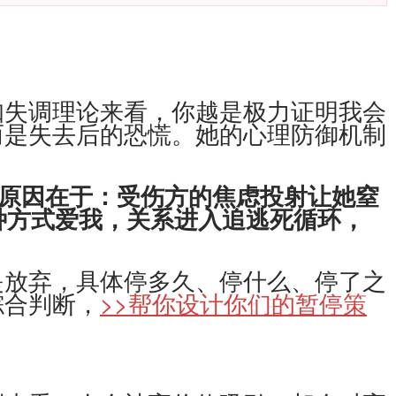
失调理论来看，你越是极力证明我会
而是失去后的恐慌。她的心理防御机制
原因在于：受伤方的焦虑投射让她窒
种方式爱我，关系进入追逃死循环，
放弃，具体停多久、停什么、停了之
综合判断，
>>帮你设计你们的暂停策