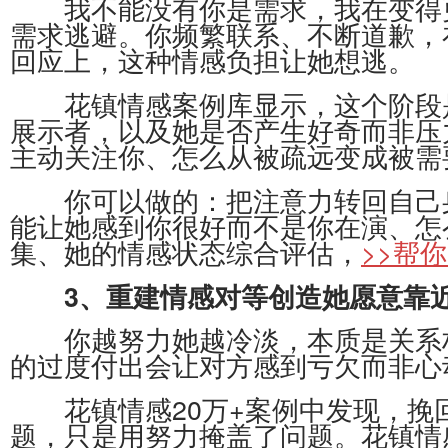
我不能没有你是需求，我在变得更
需求逃避。你频繁联系、不断道歉，
回应上，这种情感负担让她想逃。
花镇情感案例库显示，这个阶段是
展示者，以及她是否产生好奇而非压
主动关注你、怎么从被疏远变成被需
你可以做的：把注意力转回自己身
能让她感到你很好而不是你在演、怎
集、她的情感状态综合评估，
>>帮
3、重建情感对等创造她愿意靠
你越努力她越冷淡，本质是关系权
的过度付出会让对方感到亏欠而非心
花镇情感20万+案例中发现，挽回
题，只是用努力掩盖了问题。花镇情