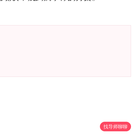
找导师聊聊