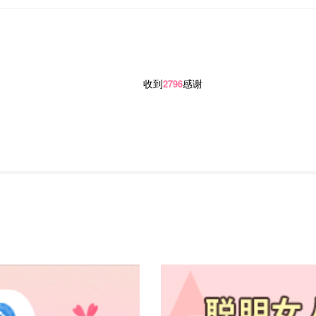
收到
感谢
2796
方案