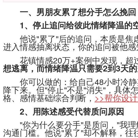
一、男朋友累了想分手怎么挽回
1、停止追问给彼此情绪降温的
他说"累了"后的追问，本质是焦虑
进入情感抽离状态，你的追问被他感知
花镇情感20万+案例中发现，超过
想逃离，而情绪降温只需要2到3天
你可以做的：给自己48小时冷静
降下来。但"停止"不是"消失"，具
格、感情基础综合判断，
>>帮你设
2、用陈述感受代替质问原因
"你为什么要分手"是质问，"我理
沟通门槛。他说"累了"却不解释，往往