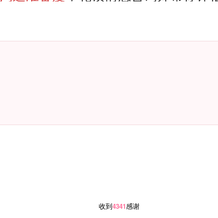
收到
感谢
4341