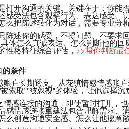
打开沟通的关键。关键在于：你能否
述感受法包含观察行为、表达感受、说
怎么把陈述转化为对话，需要专业分
陈述你的感受，不提问题、不要求回
，具体怎么真诚表达、怎么判断他的回
的性格特征综合评估，
>>帮你判断最
口的条件
账户长期透支。从花镇情感情感账户
被索取""被忽视"的体验，让他选择沉
乏情感连接的沟通，即使暂时打开，也
情感情感连接重建法包含理解需求、满
怎么创造沟通安全感、怎么让他愿意