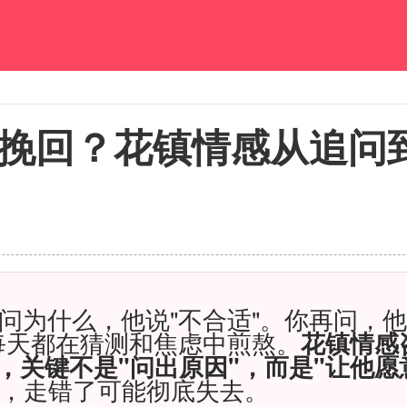
挽回？花镇情感从追问
问为什么，他说"不合适"。你再问，
每天都在猜测和焦虑中煎熬。
花镇情感
，关键不是"问出原因"，而是"让他愿
他，走错了可能彻底失去。