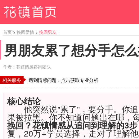
首页
>
挽回爱情
>
挽回男友
男朋友累了想分手怎么
作者：花镇情感咨询团队
相关服务
遇到情感问题，点击获取专业分析
核心结论
他突然说"累了"，要分手。你追
果被拉黑。你不知道问题出在哪，
挽回？花镇情感从追问到理解的3步
复，20万+学员选择，走对了理解