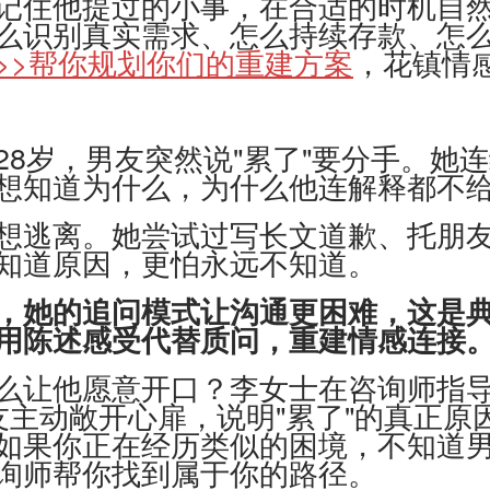
住他提过的小事，在合适的时机自然
么识别真实需求、怎么持续存款、怎
>>帮你规划你们的重建方案
，花镇情
岁，男友突然说"累了"要分手。她连
想知道为什么，为什么他连解释都不
逃离。她尝试过写长文道歉、托朋友
知道原因，更怕永远不知道。
，她的追问模式让沟通更困难，这是
用陈述感受代替质问，重建情感连接
让他愿意开口？李女士在咨询师指导下
友主动敞开心扉，说明"累了"的真正原
如果你正在经历类似的困境，不知道
询师帮你找到属于你的路径。