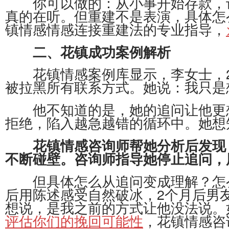
你可以做的：从小事开始存款，记
真的在听。但重建不是表演，具体怎
镇情感情感连接重建法的专业指导，
二、花镇成功案例解析
花镇情感案例库显示，李女士，28
被拉黑所有联系方式。她说：我只是
他不知道的是，她的追问让他更想
拒绝，陷入越急越错的循环中。她想
花镇情感咨询师帮她分析后发现
不断碰壁。咨询师指导她停止追问，
但具体怎么从追问变成理解？怎么
后用陈述感受自然破冰，2个月后男
想说，是我之前的方式让他没法说。
评估你们的挽回可能性
，花镇情感咨