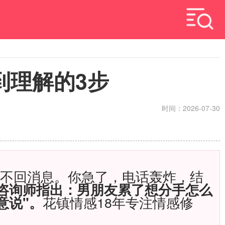
到理解的3步
时间：2026-07-30
他不回消息。你急了，电话轰炸，结
咨询师指出：男朋友累了想分手怎么
花镇情感18年专注情感修
意说"。