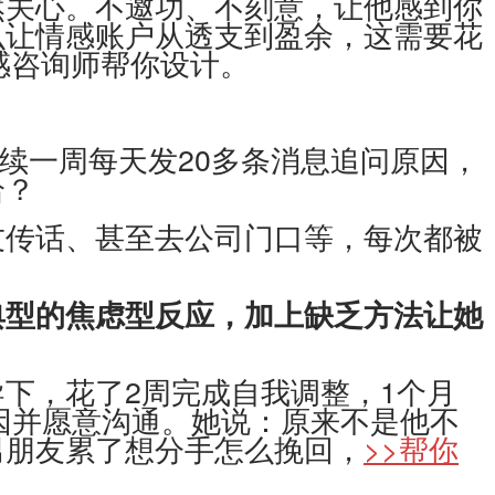
关心。不邀功、不刻意，让他感到你
么让情感账户从透支到盈余，这需要花
感咨询师帮你设计。
续一周每天发20多条消息追问原因，
给？
传话、甚至去公司门口等，每次都被
典型的焦虑型反应，加上缺乏方法让她
。
，花了2周完成自我调整，1个月
因并愿意沟通。她说：原来不是他不
男朋友累了想分手怎么挽回，
>>帮你