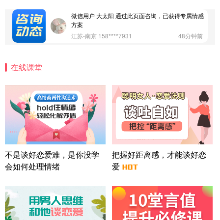
广东-深圳 139****2256
15分钟前
微信用户 大太阳 通过此页面咨询，已获得专属情感
方案
江苏-南京 158****7931
48分钟前
微信用户 安康 通过此页面咨询，已获得专属情感方
案
在线课堂
四川-成都 136****6402
5分钟前
微信用户 怀拥倾城女 通过此页面咨询，已获得专属
情感方案
北京-朝阳 151****3189
22分钟前
微信用户 巧?媚儿 通过此页面咨询，已获得专属情感
方案
上海-浦东 177****9074
56分钟前
微信用户 Liberty 通过此页面咨询，已获得专属情感
不是谈好恋爱难，是你没学
把握好距离感，才能谈好恋
方案
会如何处理情绪
爱
广东-广州 188****5632
12分钟前
微信用户 司马锘 通过此页面咨询，已获得专属情感
方案
湖北-武汉 135****7410
41分钟前
微信用户 困困魚? 通过此页面咨询，已获得专属情感