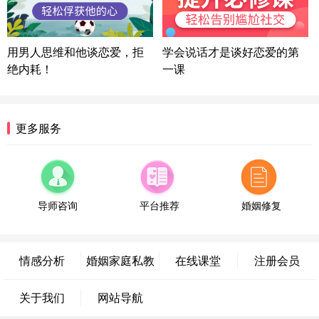
方案
陕西-西安 139****6283
3分钟前
微信用户 喜欢下雨天^ 通过此页面咨询，已获得专属
用男人思维和他谈恋爱，拒
学会说话才是谈好恋爱的第
情感方案
绝内耗！
一课
浙江-宁波 150****8921
28分钟前
微信用户 逆光下的微笑 通过此页面咨询，已获得专
属情感方案
湖南-长沙 187****3359
18分钟前
更多服务
微信用户 超 通过此页面咨询，已获得专属情感方案
福建-厦门 159****4462
53分钟前
微信用户 凌乱小羊 通过此页面咨询，已获得专属情
感方案
导师咨询
平台推荐
婚姻修复
山东-青岛 138****9975
7分钟前
微信用户 小任性 通过此页面咨询，已获得专属情感
方案
情感分析
婚姻家庭私教
在线课堂
注册会员
辽宁-大连 176****2843
39分钟前
微信用户 H-孙志远-上海 通过此页面咨询，已获得专
关于我们
网站导航
属情感方案
上海-黄浦 135****7601
24分钟前