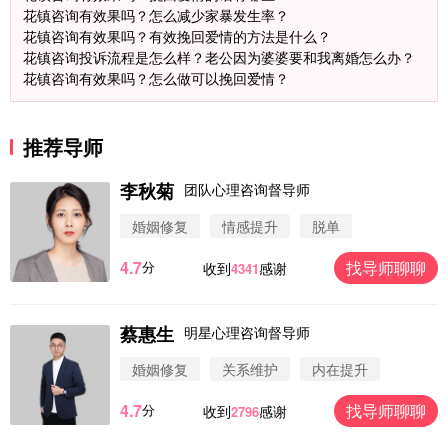
花镇咨询有效果吗？怎么减少家暴发生率？
花镇咨询有效果吗？有效挽回爱情的方法是什么？
花镇咨询投诉流程是怎么样？老公因为婆婆要和我离婚怎么办？
花镇咨询有效果吗？怎么做可以挽回爱情？
推荐导师
李秋菊
团队心理咨询督导师
婚姻修复
情感提升
脱单
4.7
找导师聊聊
分
收到
感谢
4341
蔡惠生
明星心理咨询督导师
微信用户 圆圈 通过此页面咨询，已获得专属情感方
案
婚姻修复
关系维护
内在提升
浙江-杭州 183****4847
32分钟前
4.7
找导师聊聊
分
收到
感谢
2796
微信用户 Vnno 通过此页面咨询，已获得专属情感方
案