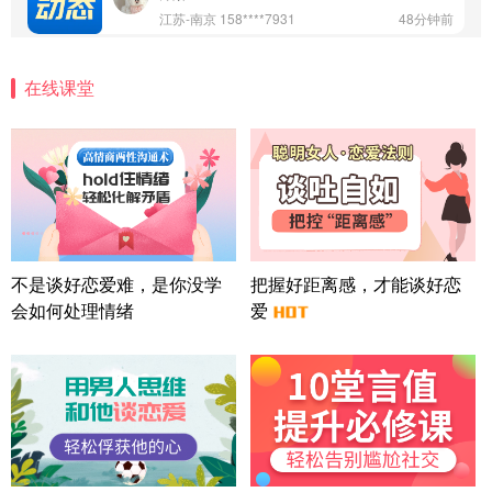
案
四川-成都 136****6402
5分钟前
微信用户 怀拥倾城女 通过此页面咨询，已获得专属
情感方案
在线课堂
北京-朝阳 151****3189
22分钟前
微信用户 巧?媚儿 通过此页面咨询，已获得专属情感
方案
上海-浦东 177****9074
56分钟前
微信用户 Liberty 通过此页面咨询，已获得专属情感
方案
广东-广州 188****5632
12分钟前
不是谈好恋爱难，是你没学
把握好距离感，才能谈好恋
微信用户 司马锘 通过此页面咨询，已获得专属情感
方案
会如何处理情绪
爱
湖北-武汉 135****7410
41分钟前
微信用户 困困魚? 通过此页面咨询，已获得专属情感
方案
陕西-西安 139****6283
3分钟前
微信用户 喜欢下雨天^ 通过此页面咨询，已获得专属
情感方案
浙江-宁波 150****8921
28分钟前