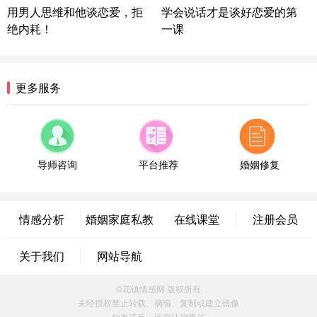
用男人思维和他谈恋爱，拒
学会说话才是谈好恋爱的第
微信用户 逆光下的微笑 通过此页面咨询，已获得专
属情感方案
绝内耗！
一课
湖南-长沙 187****3359
18分钟前
微信用户 超 通过此页面咨询，已获得专属情感方案
福建-厦门 159****4462
53分钟前
更多服务
微信用户 凌乱小羊 通过此页面咨询，已获得专属情
感方案
山东-青岛 138****9975
7分钟前
微信用户 小任性 通过此页面咨询，已获得专属情感
导师咨询
平台推荐
婚姻修复
方案
辽宁-大连 176****2843
39分钟前
微信用户 H-孙志远-上海 通过此页面咨询，已获得专
情感分析
婚姻家庭私教
在线课堂
注册会员
属情感方案
上海-黄浦 135****7601
24分钟前
微信用户 墨笙 通过此页面咨询，已获得专属情感方
关于我们
网站导航
案
江苏-苏州 188****5187
1小时前
©花镇情感网 版权所有
微信用户 谢思明 通过此页面咨询，已获得专属情感
未经授权禁止转载、摘编、复制或建立镜像
方案
如有违反，追究法律责任