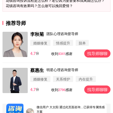
花镇咨询投诉流程是怎么样？老公因为婆婆要和我离婚怎么办？
花镇咨询有效果吗？怎么做可以挽回爱情？
推荐导师
李秋菊
团队心理咨询督导师
婚姻修复
情感提升
脱单
4.7
找导师聊聊
分
收到
感谢
4341
微信用户 圆圈 通过此页面咨询，已获得专属情感方
案
蔡惠生
浙江-杭州 183****4847
32分钟前
明星心理咨询督导师
微信用户 Vnno 通过此页面咨询，已获得专属情感方
婚姻修复
关系维护
内在提升
案
广东-深圳 139****2256
15分钟前
4.7
找导师聊聊
分
收到
感谢
2796
微信用户 大太阳 通过此页面咨询，已获得专属情感
方案
江苏-南京 158****7931
48分钟前
微信用户 安康 通过此页面咨询，已获得专属情感方