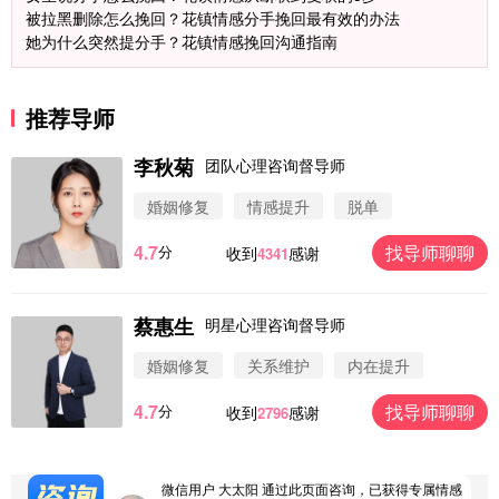
被拉黑删除怎么挽回？花镇情感分手挽回最有效的办法
她为什么突然提分手？花镇情感挽回沟通指南
推荐导师
李秋菊
团队心理咨询督导师
婚姻修复
情感提升
脱单
4.7
找导师聊聊
分
收到
感谢
4341
蔡惠生
明星心理咨询督导师
微信用户 圆圈 通过此页面咨询，已获得专属情感方
案
婚姻修复
关系维护
内在提升
浙江-杭州 183****4847
32分钟前
4.7
找导师聊聊
分
收到
感谢
2796
微信用户 Vnno 通过此页面咨询，已获得专属情感方
案
广东-深圳 139****2256
15分钟前
微信用户 大太阳 通过此页面咨询，已获得专属情感