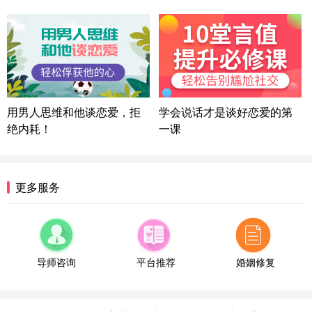
微信用户 司马锘 通过此页面咨询，已获得专属情感
方案
湖北-武汉 135****7410
41分钟前
微信用户 困困魚? 通过此页面咨询，已获得专属情感
方案
陕西-西安 139****6283
3分钟前
微信用户 喜欢下雨天^ 通过此页面咨询，已获得专属
用男人思维和他谈恋爱，拒
学会说话才是谈好恋爱的第
情感方案
绝内耗！
一课
浙江-宁波 150****8921
28分钟前
微信用户 逆光下的微笑 通过此页面咨询，已获得专
属情感方案
湖南-长沙 187****3359
18分钟前
更多服务
微信用户 超 通过此页面咨询，已获得专属情感方案
福建-厦门 159****4462
53分钟前
微信用户 凌乱小羊 通过此页面咨询，已获得专属情
感方案
导师咨询
平台推荐
婚姻修复
山东-青岛 138****9975
7分钟前
微信用户 小任性 通过此页面咨询，已获得专属情感
方案