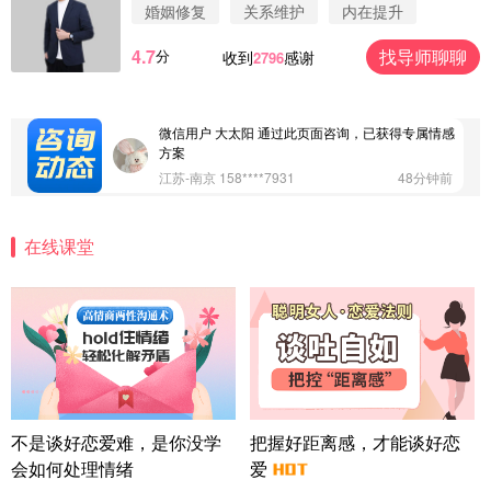
案
婚姻修复
关系维护
内在提升
浙江-杭州 183****4847
32分钟前
4.7
找导师聊聊
分
收到
感谢
2796
微信用户 Vnno 通过此页面咨询，已获得专属情感方
案
广东-深圳 139****2256
15分钟前
微信用户 大太阳 通过此页面咨询，已获得专属情感
方案
江苏-南京 158****7931
48分钟前
微信用户 安康 通过此页面咨询，已获得专属情感方
案
在线课堂
四川-成都 136****6402
5分钟前
微信用户 怀拥倾城女 通过此页面咨询，已获得专属
情感方案
北京-朝阳 151****3189
22分钟前
微信用户 巧?媚儿 通过此页面咨询，已获得专属情感
方案
上海-浦东 177****9074
56分钟前
微信用户 Liberty 通过此页面咨询，已获得专属情感
不是谈好恋爱难，是你没学
把握好距离感，才能谈好恋
方案
会如何处理情绪
爱
广东-广州 188****5632
12分钟前