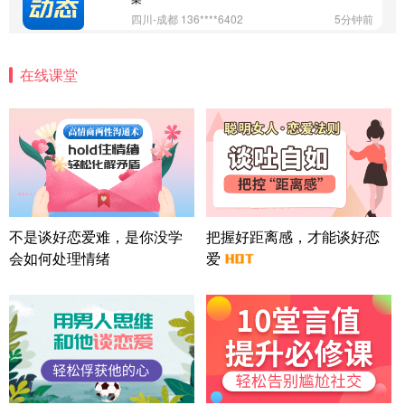
四川-成都 136****6402
5分钟前
微信用户 怀拥倾城女 通过此页面咨询，已获得专属
情感方案
在线课堂
北京-朝阳 151****3189
22分钟前
微信用户 巧?媚儿 通过此页面咨询，已获得专属情感
方案
上海-浦东 177****9074
56分钟前
微信用户 Liberty 通过此页面咨询，已获得专属情感
方案
广东-广州 188****5632
12分钟前
微信用户 司马锘 通过此页面咨询，已获得专属情感
不是谈好恋爱难，是你没学
把握好距离感，才能谈好恋
方案
会如何处理情绪
爱
湖北-武汉 135****7410
41分钟前
微信用户 困困魚? 通过此页面咨询，已获得专属情感
方案
陕西-西安 139****6283
3分钟前
微信用户 喜欢下雨天^ 通过此页面咨询，已获得专属
情感方案
浙江-宁波 150****8921
28分钟前