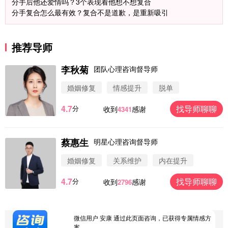
分手后他还爱情吗？3个表现看他想不想复合
分手复合怎么最有效？复合不是道歉，是重新吸引
推荐导师
李秋菊
团队心理咨询督导师
婚姻修复
情感提升
脱单
4.7
找导师聊聊
分
收到
感谢
4341
微信用户 圆圈 通过此页面咨询，已获得专属情感方
案
浙江-杭州 183****4847
32分钟前
蔡惠生
明星心理咨询督导师
微信用户 Vnno 通过此页面咨询，已获得专属情感方
案
婚姻修复
关系维护
内在提升
广东-深圳 139****2256
15分钟前
4.7
找导师聊聊
分
收到
感谢
2796
微信用户 大太阳 通过此页面咨询，已获得专属情感
方案
江苏-南京 158****7931
48分钟前
微信用户 安康 通过此页面咨询，已获得专属情感方
案