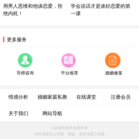
微信用户 逆光下的微笑 通过此页面咨询，已获得专
用男人思维和他谈恋爱，拒
学会说话才是谈好恋爱的第
属情感方案
绝内耗！
一课
湖南-长沙 187****3359
18分钟前
微信用户 超 通过此页面咨询，已获得专属情感方案
福建-厦门 159****4462
53分钟前
更多服务
微信用户 凌乱小羊 通过此页面咨询，已获得专属情
感方案
山东-青岛 138****9975
7分钟前
微信用户 小任性 通过此页面咨询，已获得专属情感
方案
导师咨询
平台推荐
婚姻修复
辽宁-大连 176****2843
39分钟前
微信用户 H-孙志远-上海 通过此页面咨询，已获得专
属情感方案
情感分析
婚姻家庭私教
在线课堂
注册会员
上海-黄浦 135****7601
24分钟前
微信用户 墨笙 通过此页面咨询，已获得专属情感方
关于我们
网站导航
案
江苏-苏州 188****5187
1小时前
©花镇情感网 版权所有
微信用户 谢思明 通过此页面咨询，已获得专属情感
未经授权禁止转载、摘编、复制或建立镜像
方案