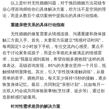
以上是针对无性婚姻问题，对于挽回婚姻方法花镇专
业心理咨询师给你们具体解决方案，些方法不是空洞的理
论，而是从数百个成功案例中提炼出的具体行动指南。
重建亲密关系的具体行动指南
无性婚姻的修复需要从情感连接、沟通重建和身体接
触三方面入手。首先，夫妻双方应建立"情感对话时间"，
每周固定1-2小时放下手机，专注交流内心感受。重点不
在于讨论家务或孩子，而是分享彼此未被满足的情感需
求，比如"我最近感到孤独，希望你能多拥抱我"这样的具
体表达。花镇咨询发现，85%的夫妻在坚持一个月后，抵
触情绪明显降低。其次，引入"非性肢体接触训练"，从最
简单的牵手、拥抱开始，每天至少保持15秒的接触，逐步
恢复身体记忆。最后，共同制定"亲密计划"，比如每月一
次双人约会或共同体验新事物(烹饪课、徒步等)，通过创
造新鲜感打破僵局。
针对性需求差异的解决方案