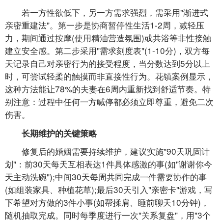
若一方性欲低下，另一方需求强烈，需采用"渐进式
亲密重建法"。第一步是协商暂停性生活1-2周，减轻压
力，期间通过按摩(使用精油营造氛围)或共浴等非性接触
建立安全感。第二步采用"需求刻度表"(1-10分)，双方每
天记录自己对亲密行为的接受程度，当分数达到5分以上
时，可尝试轻柔的触摸而非直接性行为。花镇案例显示，
这种方法能让78%的夫妻在6周内重新找到舒适节奏。特
别注意：过程中任何一方喊停都必须立即尊重，避免二次
伤害。
长期维护的关键策略
修复后的婚姻需要持续维护，建议实施"90天巩固计
划"：前30天每天互相表达1件具体感激的事(如"谢谢你今
天主动洗碗");中间30天每周共同完成一件需要协作的事
(如组装家具、种植花草);最后30天引入"亲密卡"游戏，写
下希望对方做的3件小事(如帮揉肩、睡前聊天10分钟)，
随机抽取完成。同时每季度进行一次"关系复盘"，用"3个