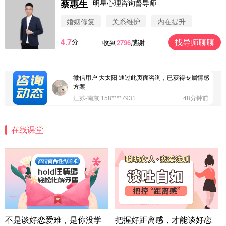
蔡惠生
浙江-杭州 183****4847
32分钟前
明星心理咨询督导师
微信用户 Vnno 通过此页面咨询，已获得专属情感方
婚姻修复
关系维护
内在提升
案
广东-深圳 139****2256
15分钟前
4.7
找导师聊聊
分
收到
感谢
2796
微信用户 大太阳 通过此页面咨询，已获得专属情感
方案
江苏-南京 158****7931
48分钟前
微信用户 安康 通过此页面咨询，已获得专属情感方
案
四川-成都 136****6402
5分钟前
微信用户 怀拥倾城女 通过此页面咨询，已获得专属
情感方案
在线课堂
北京-朝阳 151****3189
22分钟前
微信用户 巧?媚儿 通过此页面咨询，已获得专属情感
方案
上海-浦东 177****9074
56分钟前
微信用户 Liberty 通过此页面咨询，已获得专属情感
方案
广东-广州 188****5632
12分钟前
不是谈好恋爱难，是你没学
把握好距离感，才能谈好恋
微信用户 司马锘 通过此页面咨询，已获得专属情感