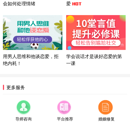
方案
会如何处理情绪
爱
湖北-武汉 135****7410
41分钟前
微信用户 困困魚? 通过此页面咨询，已获得专属情感
方案
陕西-西安 139****6283
3分钟前
微信用户 喜欢下雨天^ 通过此页面咨询，已获得专属
情感方案
浙江-宁波 150****8921
28分钟前
用男人思维和他谈恋爱，拒
学会说话才是谈好恋爱的第
微信用户 逆光下的微笑 通过此页面咨询，已获得专
属情感方案
绝内耗！
一课
湖南-长沙 187****3359
18分钟前
微信用户 超 通过此页面咨询，已获得专属情感方案
福建-厦门 159****4462
53分钟前
更多服务
微信用户 凌乱小羊 通过此页面咨询，已获得专属情
感方案
山东-青岛 138****9975
7分钟前
微信用户 小任性 通过此页面咨询，已获得专属情感
导师咨询
平台推荐
婚姻修复
方案
辽宁-大连 176****2843
39分钟前