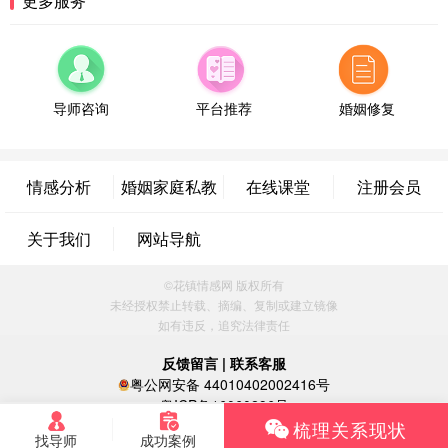
更多服务
微信用户 小任性 通过此页面咨询，已获得专属情感
方案
辽宁-大连 176****2843
39分钟前
微信用户 H-孙志远-上海 通过此页面咨询，已获得专
属情感方案
导师咨询
平台推荐
婚姻修复
上海-黄浦 135****7601
24分钟前
微信用户 墨笙 通过此页面咨询，已获得专属情感方
案
情感分析
婚姻家庭私教
在线课堂
注册会员
江苏-苏州 188****5187
1小时前
微信用户 谢思明 通过此页面咨询，已获得专属情感
关于我们
网站导航
方案
广东-佛山 139****6034
16分钟前
©花镇情感网 版权所有
微信用户 静默 通过此页面咨询，已获得专属情感方
未经授权禁止转载、摘编、复制或建立镜像
案
如有违反，追究法律责任
四川-重庆 157****9228
47分钟前
微信用户 惊鸿客 通过此页面咨询，已获得专属情感
反馈留言
|
联系客服
方案
粤公网安备 44010402002416号
河南-郑州 182****3546
9分钟前
粤ICP备16060296号
梳理关系现状
微信用户 王小鸣^ 通过此页面咨询，已获得专属情感
找导师
成功案例
方案