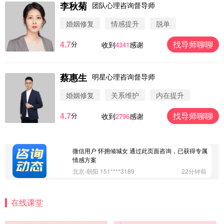
李秋菊
团队心理咨询督导师
微信用户 圆圈 通过此页面咨询，已获得专属情感方
婚姻修复
情感提升
脱单
案
浙江-杭州 183****4847
32分钟前
4.7
找导师聊聊
分
收到
感谢
4341
微信用户 Vnno 通过此页面咨询，已获得专属情感方
案
广东-深圳 139****2256
15分钟前
蔡惠生
明星心理咨询督导师
微信用户 大太阳 通过此页面咨询，已获得专属情感
方案
婚姻修复
关系维护
内在提升
江苏-南京 158****7931
48分钟前
4.7
找导师聊聊
分
收到
感谢
2796
微信用户 安康 通过此页面咨询，已获得专属情感方
案
四川-成都 136****6402
5分钟前
微信用户 怀拥倾城女 通过此页面咨询，已获得专属
情感方案
北京-朝阳 151****3189
22分钟前
微信用户 巧?媚儿 通过此页面咨询，已获得专属情感
方案
在线课堂
上海-浦东 177****9074
56分钟前
微信用户 Liberty 通过此页面咨询，已获得专属情感