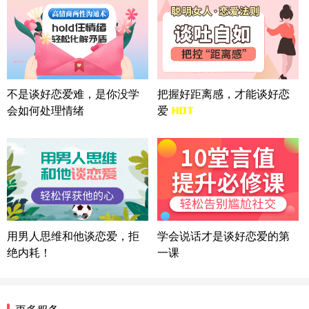
方案
广东-广州 188****5632
12分钟前
微信用户 司马锘 通过此页面咨询，已获得专属情感
方案
湖北-武汉 135****7410
41分钟前
微信用户 困困魚? 通过此页面咨询，已获得专属情感
不是谈好恋爱难，是你没学
把握好距离感，才能谈好恋
方案
会如何处理情绪
爱
陕西-西安 139****6283
3分钟前
微信用户 喜欢下雨天^ 通过此页面咨询，已获得专属
情感方案
浙江-宁波 150****8921
28分钟前
微信用户 逆光下的微笑 通过此页面咨询，已获得专
属情感方案
湖南-长沙 187****3359
18分钟前
微信用户 超 通过此页面咨询，已获得专属情感方案
用男人思维和他谈恋爱，拒
学会说话才是谈好恋爱的第
福建-厦门 159****4462
53分钟前
绝内耗！
一课
微信用户 凌乱小羊 通过此页面咨询，已获得专属情
感方案
山东-青岛 138****9975
7分钟前