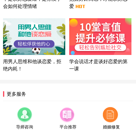
方案
会如何处理情绪
爱
湖北-武汉 135****7410
41分钟前
微信用户 困困魚? 通过此页面咨询，已获得专属情感
方案
陕西-西安 139****6283
3分钟前
微信用户 喜欢下雨天^ 通过此页面咨询，已获得专属
情感方案
浙江-宁波 150****8921
28分钟前
微信用户 逆光下的微笑 通过此页面咨询，已获得专
用男人思维和他谈恋爱，拒
学会说话才是谈好恋爱的第
属情感方案
绝内耗！
一课
湖南-长沙 187****3359
18分钟前
微信用户 超 通过此页面咨询，已获得专属情感方案
福建-厦门 159****4462
53分钟前
更多服务
微信用户 凌乱小羊 通过此页面咨询，已获得专属情
感方案
山东-青岛 138****9975
7分钟前
微信用户 小任性 通过此页面咨询，已获得专属情感
方案
导师咨询
平台推荐
婚姻修复
辽宁-大连 176****2843
39分钟前