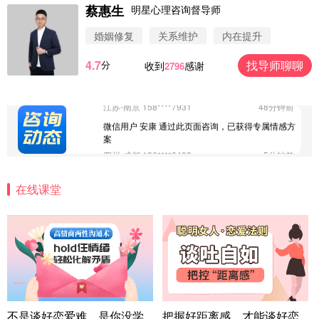
蔡惠生
明星心理咨询督导师
微信用户 Vnno 通过此页面咨询，已获得专属情感方
案
婚姻修复
关系维护
内在提升
广东-深圳 139****2256
15分钟前
4.7
找导师聊聊
分
收到
感谢
2796
微信用户 大太阳 通过此页面咨询，已获得专属情感
方案
江苏-南京 158****7931
48分钟前
微信用户 安康 通过此页面咨询，已获得专属情感方
案
四川-成都 136****6402
5分钟前
微信用户 怀拥倾城女 通过此页面咨询，已获得专属
情感方案
在线课堂
北京-朝阳 151****3189
22分钟前
微信用户 巧?媚儿 通过此页面咨询，已获得专属情感
方案
上海-浦东 177****9074
56分钟前
微信用户 Liberty 通过此页面咨询，已获得专属情感
方案
广东-广州 188****5632
12分钟前
微信用户 司马锘 通过此页面咨询，已获得专属情感
不是谈好恋爱难，是你没学
把握好距离感，才能谈好恋