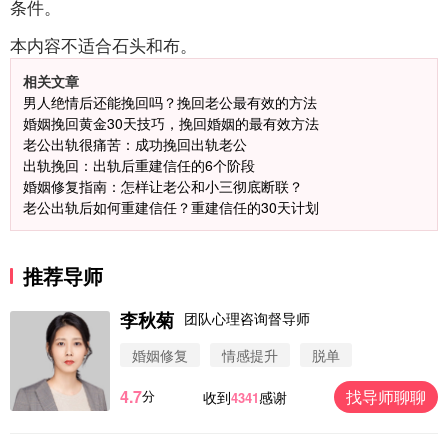
条件。
本内容不适合石头和布。
相关文章
男人绝情后还能挽回吗？挽回老公最有效的方法
婚姻挽回黄金30天技巧，挽回婚姻的最有效方法
老公出轨很痛苦：成功挽回出轨老公
出轨挽回：出轨后重建信任的6个阶段
婚姻修复指南：怎样让老公和小三彻底断联？
老公出轨后如何重建信任？重建信任的30天计划
推荐导师
李秋菊
团队心理咨询督导师
婚姻修复
情感提升
脱单
4.7
找导师聊聊
分
收到
感谢
4341
微信用户 圆圈 通过此页面咨询，已获得专属情感方
案
浙江-杭州 183****4847
32分钟前