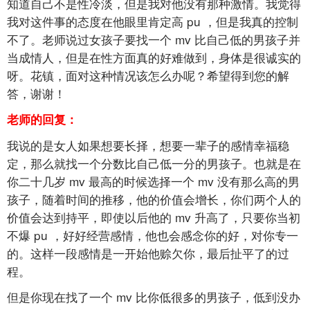
知道自己不是性冷淡，但是我对他没有那种激情。我觉得
我对这件事的态度在他眼里肯定高
pu
，但是我真的控制
不了。老师说过女孩子要找一个
mv
比自己低的男孩子并
当成情人，但是在性方面真的好难做到，身体是很诚实的
呀。花镇，面对这种情况该怎么办呢？希望得到您的解
答，谢谢！
老师的回复：
我说的是女人如果想要长择，想要一辈子的感情幸福稳
定，那么就找一个分数比自己低一分的男孩子。也就是在
你二十几岁
mv
最高的时候选择一个
mv
没有那么高的男
孩子，随着时间的推移，他的价值会增长，你们两个人的
价值会达到持平，即使以后他的
mv
升高了，只要你当初
不爆
pu
，好好经营感情，他也会感念你的好，对你专一
的。这样一段感情是一开始他赊欠你，最后扯平了的过
程。
但是你现在找了一个
mv
比你低很多的男孩子，低到没办