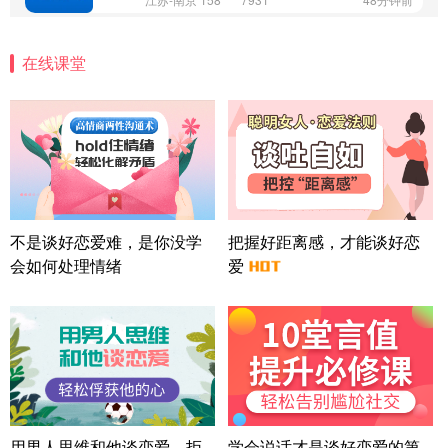
微信用户 安康 通过此页面咨询，已获得专属情感方
案
在线课堂
四川-成都 136****6402
5分钟前
微信用户 怀拥倾城女 通过此页面咨询，已获得专属
情感方案
北京-朝阳 151****3189
22分钟前
微信用户 巧?媚儿 通过此页面咨询，已获得专属情感
方案
上海-浦东 177****9074
56分钟前
微信用户 Liberty 通过此页面咨询，已获得专属情感
不是谈好恋爱难，是你没学
把握好距离感，才能谈好恋
方案
会如何处理情绪
爱
广东-广州 188****5632
12分钟前
微信用户 司马锘 通过此页面咨询，已获得专属情感
方案
湖北-武汉 135****7410
41分钟前
微信用户 困困魚? 通过此页面咨询，已获得专属情感
方案
陕西-西安 139****6283
3分钟前
微信用户 喜欢下雨天^ 通过此页面咨询，已获得专属
用男人思维和他谈恋爱，拒
学会说话才是谈好恋爱的第