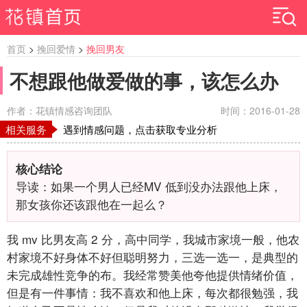
首页
>
挽回爱情
>
挽回男友
不想跟他做爱做的事，该怎么办
作者：花镇情感咨询团队
时间：2016-01-28
相关服务
遇到情感问题，点击获取专业分析
核心结论
导读：如果一个男人已经MV
低到没办法跟他上床，
那女孩你还该跟他在一起么？
我
mv
比男友高
2
分，高中同学，我城市家境一般，他农
村家境不好身体不好但聪明努力，三选一选一，是典型的
未完成雄性竞争的布。我经常赞美他夸他提供情绪价值，
但是有一件事情：我不喜欢和他上床，每次都很勉强，我