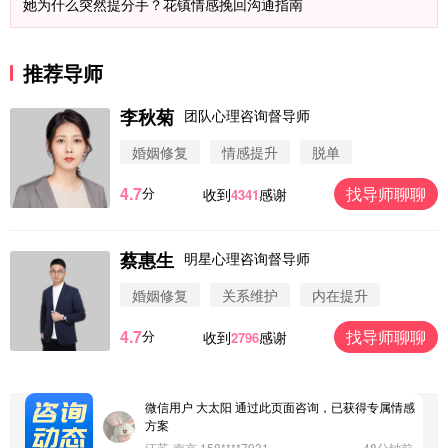
她为什么突然提分手？花镇情感挽回沟通指南
推荐导师
李秋菊
团队心理咨询督导师
婚姻修复
情感提升
脱单
4.7
找导师聊聊
分
收到
感谢
4341
蔡惠生
明星心理咨询督导师
微信用户 圆圈 通过此页面咨询，已获得专属情感方
案
婚姻修复
关系维护
内在提升
浙江-杭州 183****4847
32分钟前
4.7
找导师聊聊
分
收到
感谢
2796
微信用户 Vnno 通过此页面咨询，已获得专属情感方
案
广东-深圳 139****2256
15分钟前
微信用户 大太阳 通过此页面咨询，已获得专属情感
方案
江苏-南京 158****7931
48分钟前