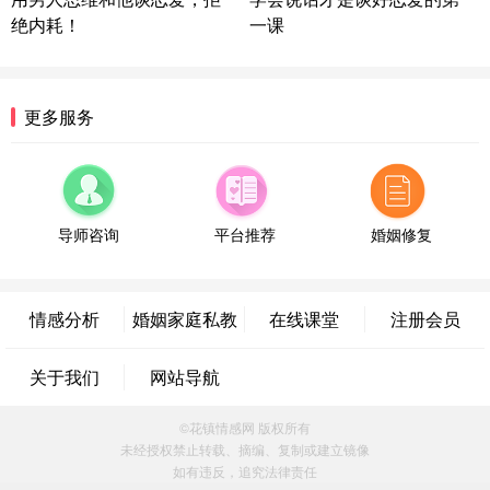
情感方案
绝内耗！
一课
浙江-宁波 150****8921
28分钟前
微信用户 逆光下的微笑 通过此页面咨询，已获得专
属情感方案
湖南-长沙 187****3359
18分钟前
更多服务
微信用户 超 通过此页面咨询，已获得专属情感方案
福建-厦门 159****4462
53分钟前
微信用户 凌乱小羊 通过此页面咨询，已获得专属情
感方案
导师咨询
平台推荐
婚姻修复
山东-青岛 138****9975
7分钟前
微信用户 小任性 通过此页面咨询，已获得专属情感
方案
情感分析
婚姻家庭私教
在线课堂
注册会员
辽宁-大连 176****2843
39分钟前
微信用户 H-孙志远-上海 通过此页面咨询，已获得专
关于我们
网站导航
属情感方案
上海-黄浦 135****7601
24分钟前
©花镇情感网 版权所有
微信用户 墨笙 通过此页面咨询，已获得专属情感方
未经授权禁止转载、摘编、复制或建立镜像
案
如有违反，追究法律责任
江苏-苏州 188****5187
1小时前