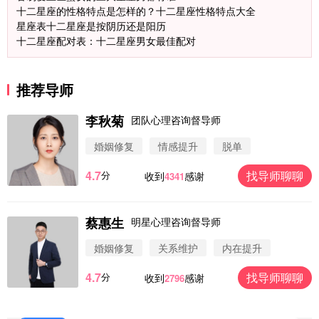
十二星座的性格特点是怎样的？十二星座性格特点大全
星座表十二星座是按阴历还是阳历
十二星座配对表：十二星座男女最佳配对
推荐导师
李秋菊
团队心理咨询督导师
婚姻修复
情感提升
脱单
4.7
找导师聊聊
分
收到
感谢
4341
蔡惠生
明星心理咨询督导师
微信用户 圆圈 通过此页面咨询，已获得专属情感方
案
婚姻修复
关系维护
内在提升
浙江-杭州 183****4847
32分钟前
4.7
找导师聊聊
分
收到
感谢
2796
微信用户 Vnno 通过此页面咨询，已获得专属情感方
案
广东-深圳 139****2256
15分钟前