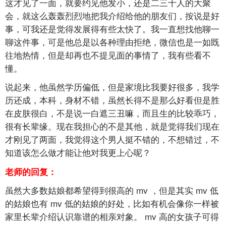
这才见了一面，就要约见他发小，还是二三十人的大聚
会，就这么轰轰烈烈地把我介绍给他的朋友们，按说是好
事，可我还是觉得发展得有些太快了。我一直想找他聊一
聊这件事，可是他总是以各种理由拒绝，微信也是一如既
往地热情，但是却再也不提见面的事情了，我有些看不
懂。
说起来，他虽然学历偏低，但是家境比我要好很多，我学
历还成，本科，身材不错，虽然长得不是那么好看但是胜
在皮肤很白，不是说一白遮三丑嘛，而且生的比较乖巧，
很有长辈缘。现在我担心的不是其他，就是觉得我们现在
才刚见了两面，我觉得这个男人挺不错的，不想错过，不
知道该怎么做才能让他对我更上心呢？
老师的回复：
虽然大多数姑娘都希望得到很高的
mv
，但是其实
mv
低
的姑娘也有
mv
低的姑娘的好处，比如有机会像你一样被
家里长辈介绍认识靠谱的相亲对象。
mv
高的女孩子可得