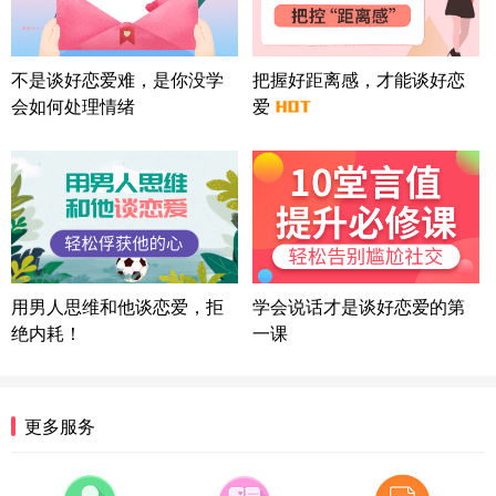
方案
上海-浦东 177****9074
56分钟前
微信用户 Liberty 通过此页面咨询，已获得专属情感
不是谈好恋爱难，是你没学
把握好距离感，才能谈好恋
方案
会如何处理情绪
爱
广东-广州 188****5632
12分钟前
微信用户 司马锘 通过此页面咨询，已获得专属情感
方案
湖北-武汉 135****7410
41分钟前
微信用户 困困魚? 通过此页面咨询，已获得专属情感
方案
陕西-西安 139****6283
3分钟前
微信用户 喜欢下雨天^ 通过此页面咨询，已获得专属
用男人思维和他谈恋爱，拒
学会说话才是谈好恋爱的第
情感方案
绝内耗！
一课
浙江-宁波 150****8921
28分钟前
微信用户 逆光下的微笑 通过此页面咨询，已获得专
属情感方案
湖南-长沙 187****3359
18分钟前
更多服务
微信用户 超 通过此页面咨询，已获得专属情感方案
福建-厦门 159****4462
53分钟前