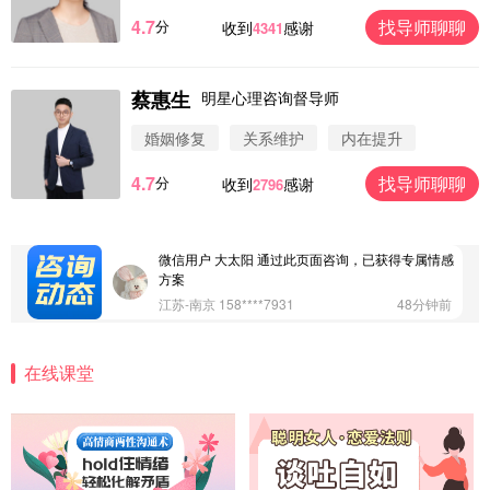
4.7
找导师聊聊
分
收到
感谢
4341
蔡惠生
明星心理咨询督导师
微信用户 圆圈 通过此页面咨询，已获得专属情感方
案
婚姻修复
关系维护
内在提升
浙江-杭州 183****4847
32分钟前
4.7
找导师聊聊
分
收到
感谢
2796
微信用户 Vnno 通过此页面咨询，已获得专属情感方
案
广东-深圳 139****2256
15分钟前
微信用户 大太阳 通过此页面咨询，已获得专属情感
方案
江苏-南京 158****7931
48分钟前
微信用户 安康 通过此页面咨询，已获得专属情感方
案
在线课堂
四川-成都 136****6402
5分钟前
微信用户 怀拥倾城女 通过此页面咨询，已获得专属
情感方案
北京-朝阳 151****3189
22分钟前
微信用户 巧?媚儿 通过此页面咨询，已获得专属情感