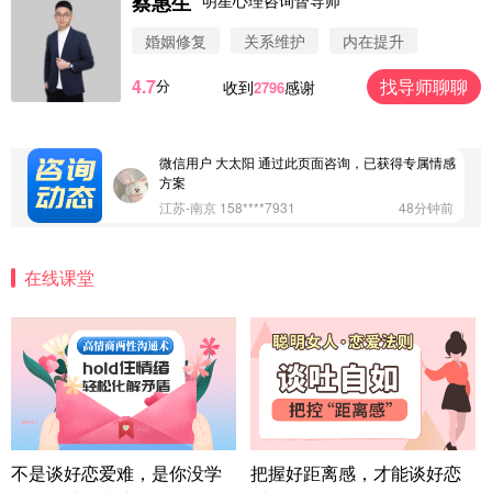
蔡惠生
微信用户 圆圈 通过此页面咨询，已获得专属情感方
案
婚姻修复
关系维护
内在提升
浙江-杭州 183****4847
32分钟前
4.7
找导师聊聊
分
收到
感谢
2796
微信用户 Vnno 通过此页面咨询，已获得专属情感方
案
广东-深圳 139****2256
15分钟前
微信用户 大太阳 通过此页面咨询，已获得专属情感
方案
江苏-南京 158****7931
48分钟前
微信用户 安康 通过此页面咨询，已获得专属情感方
案
在线课堂
四川-成都 136****6402
5分钟前
微信用户 怀拥倾城女 通过此页面咨询，已获得专属
情感方案
北京-朝阳 151****3189
22分钟前
微信用户 巧?媚儿 通过此页面咨询，已获得专属情感
方案
上海-浦东 177****9074
56分钟前
微信用户 Liberty 通过此页面咨询，已获得专属情感
不是谈好恋爱难，是你没学
把握好距离感，才能谈好恋
方案