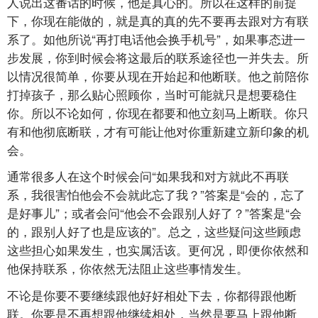
人说出这番话的时候，他是真心的。所以在这样的前提
下，你现在能做的，就是真的真的先不要再去跟对方有联
系了。如他所说“再打电话他会换手机号”，如果事态进一
步发展，你到时候会将这最后的联系途径也一并失去。所
以情况很简单，你要从现在开始起和他断联。他之前陪你
打掉孩子，那么贴心照顾你，当时可能就只是想要稳住
你。所以不论如何，你现在都要和他立刻马上断联。你只
有和他彻底断联，才有可能让他对你重新建立新印象的机
会。
通常很多人在这个时候会问“如果我和对方就此不再联
系，我很害怕他会不会就此忘了我？”答案是“会的，忘了
是好事儿”；或者会问“他会不会跟别人好了？”答案是“会
的，跟别人好了也是应该的”。总之，这些疑问这些顾虑
这些担心如果发生，也实属活该。更何况，即便你依然和
他保持联系，你依然无法阻止这些事情发生。
不论是你要不要继续跟他好好相处下去，你都得跟他断
联。你要是不再想跟他继续相处，当然是要马上跟他断