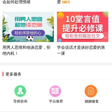
会如何处理情绪
爱
广东-广州 188****5632
12分钟前
微信用户 司马锘 通过此页面咨询，已获得专属情感
方案
湖北-武汉 135****7410
41分钟前
微信用户 困困魚? 通过此页面咨询，已获得专属情感
方案
陕西-西安 139****6283
3分钟前
微信用户 喜欢下雨天^ 通过此页面咨询，已获得专属
用男人思维和他谈恋爱，拒
学会说话才是谈好恋爱的第
情感方案
绝内耗！
一课
浙江-宁波 150****8921
28分钟前
微信用户 逆光下的微笑 通过此页面咨询，已获得专
属情感方案
湖南-长沙 187****3359
18分钟前
更多服务
微信用户 超 通过此页面咨询，已获得专属情感方案
福建-厦门 159****4462
53分钟前
微信用户 凌乱小羊 通过此页面咨询，已获得专属情
感方案
导师咨询
平台推荐
婚姻修复
山东-青岛 138****9975
7分钟前
微信用户 小任性 通过此页面咨询，已获得专属情感