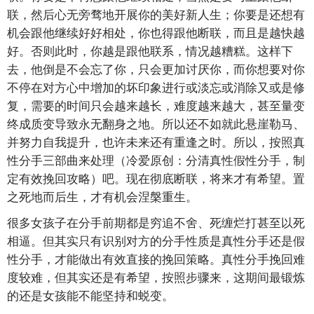
联，然后心无旁骛地开展你的美好新人生；你要是还想有
机会跟他继续好好相处，你也得跟他断联，而且是越快越
好。否则此时，你越是跟他联系，情况越糟糕。这样下
去，他倒是不会忘了你，只会更加讨厌你，而你想要对你
不停在对方心中增加的坏印象进行或淡忘或消除又或是修
复，需要的时间只会越来越长，难度越来越大，甚至量变
终成质变导致永无翻身之地。所以还不如就此悬崖勒马、
并努力自我提升，也许未来还有重逢之时。所以，按照真
性分手三部曲来处理（冷爱原创：分清真性假性分手，制
定有效挽回攻略）吧。现在彻底断联，将来才有希望。置
之死地而后生，才有机会涅槃重生。
很多女孩子在分手前期都是穷追不舍、死缠烂打甚至以死
相逼。但其实只有识别对方的分手性质是真性分手还是假
性分手，才能做出有效直接的挽回策略。真性分手挽回难
度较难，但其实还是有希望，按照步骤来，这期间最锻炼
的还是女孩能不能坚持和蜕变。