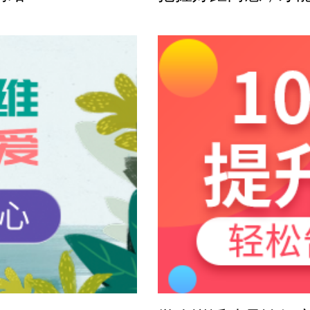
案
感方案