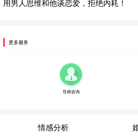
用男人思维和他谈恋爱，拒绝内耗！
微信用户 惊鸿客 通过此页面咨询，已获得专属情感方案
河南-郑州 182****3546
微信用户 王小鸣^ 通过此页面咨询，已获得专属情感方案
更多服务
浙江-温州 150****6789
微信用户 Shmily? 通过此页面咨询，已获得专属情感方案
江苏-无锡 137****1123
微信用户 sun 通过此页面咨询，已获得专属情感方案
安徽-合肥 159***2234
导师咨询
微信用户 莫中专 通过此页面咨询，已获得专属情感方案
江西-南昌 138****3345
微信用户 糖糖 通过此页面咨询，已获得专属情感方案
情感分析
山东-济南 152****4456