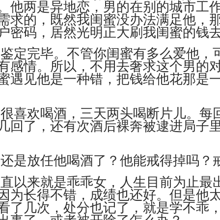
。他两是异地恋，男的在别的城市工
需求的，既然我闺蜜没办法满足他，
户密码，居然光明正大刷我闺蜜的钱
，鉴定完毕。不管你闺蜜有多么爱他，
有感情。所以，不用去奢求这个男的
蜜遇见他是一种错，把钱给他花那是
是很喜欢喝酒，三天两头喝断片儿。每
几回了，还有次酒后裸奔被逮进局子
？还是放任他喝酒了？他能戒得掉吗？
一直以来就是乖乖女，人生目前为止最
因为长得不错，成绩也还好。但是他
看了几次，处分也记了，就是学不乖
出事了，或者被开除了怎么办？