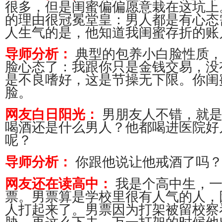
很多，但是闺蜜偏偏愿意栽在这坑上
的理由很冠冕堂皇：男人都是有心态
人生气的是，他知道我闺蜜存折的账
典型的包养小白脸性质
导师分析：
脸心态了：我跟你只是金钱交易，没
是不良嗜好，这是节操无下限。你闺
脸。
男朋友人不错，就
网友白日阳光：
喝酒还是什么男人？他都喝进医院好
呢？
你跟他说让他戒酒了吗
导师分析：
我是个高中生，
网友还在读高中：
票。男票算是学校里很有人气的人，
人打起来了。男票因为打架被留校察
胁。再这么下去，万一打架的时候他