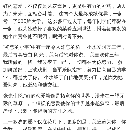
好的恋爱，不仅仅是风花雪月，更是强有力的补药，两人
为了未来，互相奋斗着。 这两个人最终成绩优异，一起
考上了985所大学。 这么多年过去了，每年同学们都聚在
一起，他为她选择了喜欢的菜肴直到嘴边，捋着额前发的
她小声责备他不喝酒，喝酒对胃不好。
“初恋的小事”中有一座令人难忘的桥。 小水爱阿亮三年，
最后青臭告白:阿亮，我有话想对你说。 我喜欢你三年，
我所做的一切，我改变了自己，一切都在为你努力。 参
加舞蹈部，上演戏剧，当军乐队指挥，努力提高自己的学
业，都是为了你。 小水终于自信地变美丽了，是因为她
爱阿亮，她必须和他交往。
张先生说:“好的恋爱就像是拓宽你的世界，漫步在一望无
际的草原上。” 糟糕的恋爱使你的世界越来越狭窄，最后
屋檐下只剩下能避雨的方寸之地。
二十多岁的爱不仅在花月下，更多的是，我应该为你，你
为我，一起砍荆棘，在风中雨中，相互扶持，一起成长。