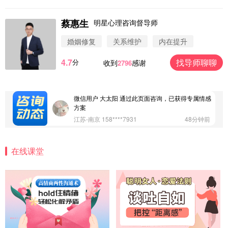
蔡惠生
明星心理咨询督导师
微信用户 圆圈 通过此页面咨询，已获得专属情感方
案
婚姻修复
关系维护
内在提升
浙江-杭州 183****4847
32分钟前
4.7
找导师聊聊
分
收到
感谢
2796
微信用户 Vnno 通过此页面咨询，已获得专属情感方
案
广东-深圳 139****2256
15分钟前
微信用户 大太阳 通过此页面咨询，已获得专属情感
方案
江苏-南京 158****7931
48分钟前
微信用户 安康 通过此页面咨询，已获得专属情感方
案
在线课堂
四川-成都 136****6402
5分钟前
微信用户 怀拥倾城女 通过此页面咨询，已获得专属
情感方案
北京-朝阳 151****3189
22分钟前
微信用户 巧?媚儿 通过此页面咨询，已获得专属情感
方案
上海-浦东 177****9074
56分钟前