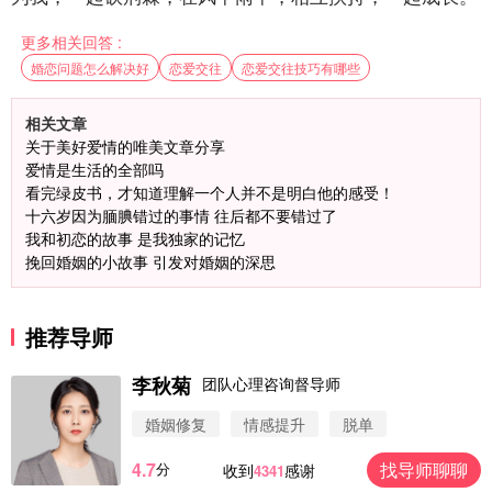
更多相关回答 :
婚恋问题怎么解决好
恋爱交往
恋爱交往技巧有哪些
相关文章
关于美好爱情的唯美文章分享
爱情是生活的全部吗
看完绿皮书，才知道理解一个人并不是明白他的感受！
十六岁因为腼腆错过的事情 往后都不要错过了
我和初恋的故事 是我独家的记忆
挽回婚姻的小故事 引发对婚姻的深思
推荐导师
李秋菊
团队心理咨询督导师
婚姻修复
情感提升
脱单
4.7
找导师聊聊
分
收到
感谢
4341