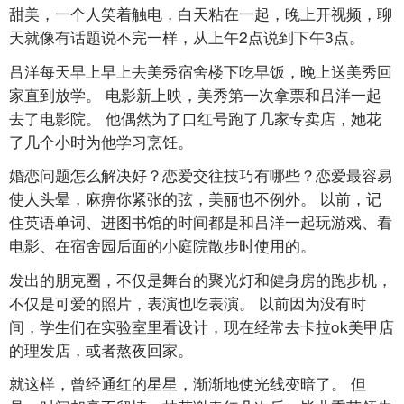
甜美，一个人笑着触电，白天粘在一起，晚上开视频，聊
天就像有话题说不完一样，从上午2点说到下午3点。
吕洋每天早上早上去美秀宿舍楼下吃早饭，晚上送美秀回
家直到放学。 电影新上映，美秀第一次拿票和吕洋一起
去了电影院。 他偶然为了口红号跑了几家专卖店，她花
了几个小时为他学习烹饪。
婚恋问题怎么解决好？恋爱交往技巧有哪些？恋爱最容易
使人头晕，麻痹你紧张的弦，美丽也不例外。 以前，记
住英语单词、进图书馆的时间都是和吕洋一起玩游戏、看
电影、在宿舍园后面的小庭院散步时使用的。
发出的朋克圈，不仅是舞台的聚光灯和健身房的跑步机，
不仅是可爱的照片，表演也吃表演。 以前因为没有时
间，学生们在实验室里看设计，现在经常去卡拉ok美甲店
的理发店，或者熬夜回家。
就这样，曾经通红的星星，渐渐地使光线变暗了。 但