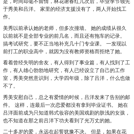
是，时间却毫不留情，林花谢春红几次后，毕业季节领先
于秀美和吕洋。 家里的经济支援没有了，两人开始找工
作。
美秀以前承认她的老师，但多次撞墙。 她的成绩从很久
以前就不是全部专业的前几名，而且还有拖车的记录。
搞考试研究，要不正当地补充几十门专业课。 一发现以
前打工的职业高中，就因为没有教师资格而拒绝了她。
看着曾经失明的舍友，有人得到了事业篇，有人找到了工
作，有人雄心勃勃地研究，有人已经设立了自己的工作
室，秀美突然意识到，大学四年级，除了吕洋，什么也做
不了。
秀美安慰自己，总之有爱情的时候，吕洋发来了告别的邮
件。 这样，连最后一次恋爱都没有拿到毕业证书。 她在
吕洋面前成为只知道韩式妆容的美国戏剧的肤浅的女孩，
也不知道在那之前吕洋下功夫看到了光万丈的她。
二十多岁的爱，永远在起誓犹豫不决。 但是，如果在花