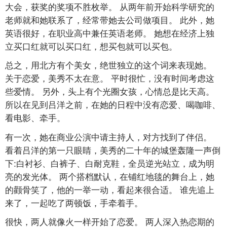
大会，获奖的奖项不胜枚举。 从两年前开始科学研究的
老师就和她联系了，经常带她去公司做项目。 此外，她
英语很好，在职业高中兼任英语老师。 她想在经济上独
立买口红就可以买口红，想买包就可以买包。
总之，用北方有个美女，绝世独立的这个词来表现她。
关于恋爱，美秀不太在意。 平时很忙，没有时间考虑这
些爱情。 另外，头上有个光圈女孩，心情总是比天高。
所以在见到吕洋之前，在她的日程中没有恋爱、喝咖啡、
看电影、牵手。
有一次，她在商业公演中请主持人，对方找到了伴侣。
看着吕洋的第一只眼睛，美秀的二十年的城堡轰隆一声倒
下:白衬衫、白裤子、白耐克鞋，全员逆光站立，成为明
亮的发光体。 两个搭档默认，在铺红地毯的舞台上，她
的颧骨笑了，他的一举一动，看起来很合适。 谁先追上
来了，一起吃了两顿饭，手牵着手。
很快，两人就像火一样开始了恋爱。 两人深入热恋期的