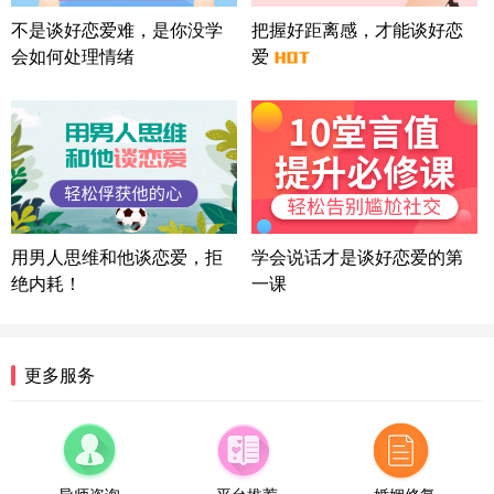
微信用户 Liberty 通过此页面咨询，已获得专属情感
不是谈好恋爱难，是你没学
把握好距离感，才能谈好恋
方案
会如何处理情绪
爱
广东-广州 188****5632
12分钟前
微信用户 司马锘 通过此页面咨询，已获得专属情感
方案
湖北-武汉 135****7410
41分钟前
微信用户 困困魚? 通过此页面咨询，已获得专属情感
方案
陕西-西安 139****6283
3分钟前
微信用户 喜欢下雨天^ 通过此页面咨询，已获得专属
用男人思维和他谈恋爱，拒
学会说话才是谈好恋爱的第
情感方案
绝内耗！
一课
浙江-宁波 150****8921
28分钟前
微信用户 逆光下的微笑 通过此页面咨询，已获得专
属情感方案
湖南-长沙 187****3359
18分钟前
更多服务
微信用户 超 通过此页面咨询，已获得专属情感方案
福建-厦门 159****4462
53分钟前
微信用户 凌乱小羊 通过此页面咨询，已获得专属情
感方案
导师咨询
平台推荐
婚姻修复