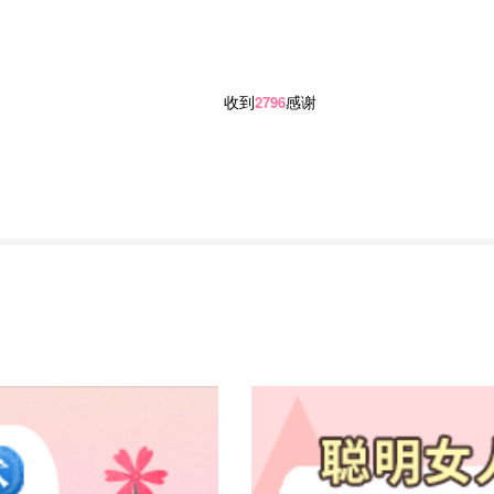
收到
感谢
2796
方案