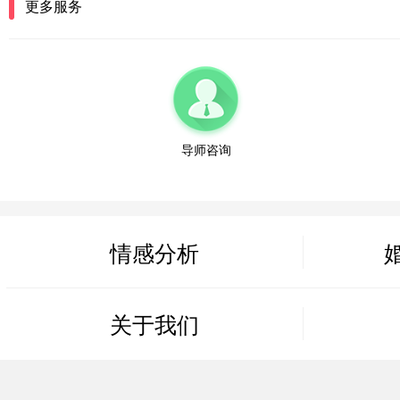
更多服务
浙江-温州 150****6789
微信用户 Shmily? 通过此页面咨询，已获得专属情感方案
江苏-无锡 137****1123
微信用户 sun 通过此页面咨询，已获得专属情感方案
安徽-合肥 159***2234
导师咨询
微信用户 莫中专 通过此页面咨询，已获得专属情感方案
江西-南昌 138****3345
微信用户 糖糖 通过此页面咨询，已获得专属情感方案
情感分析
山东-济南 152****4456
微信用户 周诗迪（不闲聊） 通过此页面咨询，已获得专
河北-石家庄 187****5567
关于我们
微信用户 海纳百川 通过此页面咨询，已获得专属情感方
山西-太原 130****6678