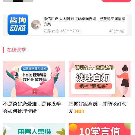
案
广东-深圳 139****2256
15分钟前
微信用户 大太阳 通过此页面咨询，已获得专属情感
方案
江苏-南京 158****7931
48分钟前
微信用户 安康 通过此页面咨询，已获得专属情感方
案
在线课堂
四川-成都 136****6402
5分钟前
微信用户 怀拥倾城女 通过此页面咨询，已获得专属
情感方案
北京-朝阳 151****3189
22分钟前
微信用户 巧?媚儿 通过此页面咨询，已获得专属情感
方案
上海-浦东 177****9074
56分钟前
微信用户 Liberty 通过此页面咨询，已获得专属情感
不是谈好恋爱难，是你没学
把握好距离感，才能谈好恋
方案
会如何处理情绪
爱
广东-广州 188****5632
12分钟前
微信用户 司马锘 通过此页面咨询，已获得专属情感
方案
湖北-武汉 135****7410
41分钟前