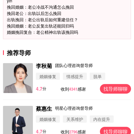
yin
挽回婚姻：老公冷战不沟通怎么挽回
挽回老公：出轨以后怎么挽回
出轨挽回：老公出轨后如何重建信任？
挽回婚姻：老公反复出轨还能回归吗
婚姻挽回复合：老公精神出轨该挽回吗
推荐导师
李秋菊
团队心理咨询督导师
婚姻修复
情感提升
脱单
4.7
找导师聊聊
分
收到
感谢
4341
蔡惠生
明星心理咨询督导师
微信用户 圆圈 通过此页面咨询，已获得专属情感方
案
婚姻修复
关系维护
内在提升
浙江-杭州 183****4847
32分钟前
4.7
找导师聊聊
分
收到
感谢
2796
微信用户 Vnno 通过此页面咨询，已获得专属情感方