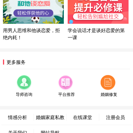
微信用户 困困魚? 通过此页面咨询，已获得专属情感
方案
陕西-西安 139****6283
3分钟前
微信用户 喜欢下雨天^ 通过此页面咨询，已获得专属
用男人思维和他谈恋爱，拒
学会说话才是谈好恋爱的第
情感方案
绝内耗！
一课
浙江-宁波 150****8921
28分钟前
微信用户 逆光下的微笑 通过此页面咨询，已获得专
属情感方案
湖南-长沙 187****3359
18分钟前
更多服务
微信用户 超 通过此页面咨询，已获得专属情感方案
福建-厦门 159****4462
53分钟前
微信用户 凌乱小羊 通过此页面咨询，已获得专属情
感方案
导师咨询
平台推荐
婚姻修复
山东-青岛 138****9975
7分钟前
微信用户 小任性 通过此页面咨询，已获得专属情感
方案
情感分析
婚姻家庭私教
在线课堂
注册会员
辽宁-大连 176****2843
39分钟前
微信用户 H-孙志远-上海 通过此页面咨询，已获得专
关于我们
网站导航
属情感方案