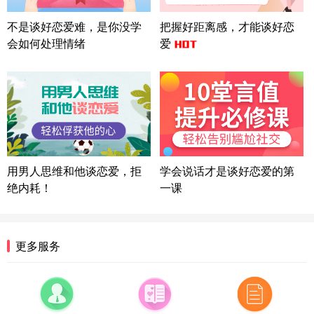
微信用户 Liberty 通过此页面咨询，已获得专属情感
不是谈好恋爱难，是你没学
把握好距离感，才能谈好恋
方案
会如何处理情绪
爱
广东-广州 188****5632
12分钟前
微信用户 司马锘 通过此页面咨询，已获得专属情感
方案
湖北-武汉 135****7410
41分钟前
微信用户 困困魚? 通过此页面咨询，已获得专属情感
方案
陕西-西安 139****6283
3分钟前
微信用户 喜欢下雨天^ 通过此页面咨询，已获得专属
用男人思维和他谈恋爱，拒
学会说话才是谈好恋爱的第
情感方案
绝内耗！
一课
浙江-宁波 150****8921
28分钟前
微信用户 逆光下的微笑 通过此页面咨询，已获得专
属情感方案
湖南-长沙 187****3359
18分钟前
更多服务
微信用户 超 通过此页面咨询，已获得专属情感方案
福建-厦门 159****4462
53分钟前
微信用户 凌乱小羊 通过此页面咨询，已获得专属情