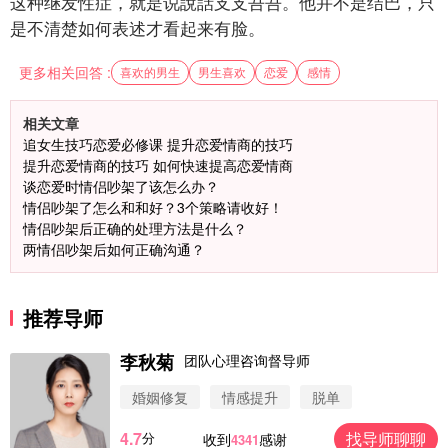
这种继发性症，就是说說話支支吾吾。他并不是结巴，只
是不清楚如何表述才看起来有脸。
更多相关回答 :
喜欢的男生
男生喜欢
恋爱
感情
相关文章
追女生技巧恋爱必修课 提升恋爱情商的技巧
提升恋爱情商的技巧 如何快速提高恋爱情商
谈恋爱时情侣吵架了该怎么办？
情侣吵架了怎么和和好？3个策略请收好！
情侣吵架后正确的处理方法是什么？
两情侣吵架后如何正确沟通？
推荐导师
李秋菊
团队心理咨询督导师
婚姻修复
情感提升
脱单
4.7
找导师聊聊
分
收到
感谢
4341