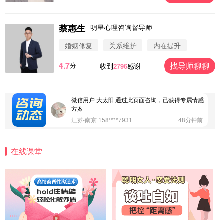
蔡惠生
明星心理咨询督导师
微信用户 圆圈 通过此页面咨询，已获得专属情感方
案
婚姻修复
关系维护
内在提升
浙江-杭州 183****4847
32分钟前
4.7
找导师聊聊
分
收到
感谢
2796
微信用户 Vnno 通过此页面咨询，已获得专属情感方
案
广东-深圳 139****2256
15分钟前
微信用户 大太阳 通过此页面咨询，已获得专属情感
方案
江苏-南京 158****7931
48分钟前
微信用户 安康 通过此页面咨询，已获得专属情感方
案
在线课堂
四川-成都 136****6402
5分钟前
微信用户 怀拥倾城女 通过此页面咨询，已获得专属
情感方案
北京-朝阳 151****3189
22分钟前
微信用户 巧?媚儿 通过此页面咨询，已获得专属情感
方案
上海-浦东 177****9074
56分钟前