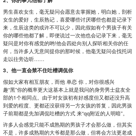
2、你的事儿他都了解
男生喜欢女生，毫无疑问会愿意去掌握她，明白她，剖析
女生的爱好，生辰熟记，喜爱哪些讨厌哪些也都是记录下
来，生辰这类的或许不可以少，因此假如有个男孩子有关
你的哪些他都了解，即便说过一次他也会记录下来，毫无
疑问是对你有感觉的哟!他会四处向别人探听相关你的任
何，当许多人无意间提你的那时候，他毫无疑问会找托词
走以往旁边听……
3、他一直会禁不住吐槽调侃你
假如大家有相互朋友，而他
单恋
你，对你很感兴
趣“黑”你的概率更大这基本上就是我问的身旁男士盆友全
部的1个相同点。由于对女孩初有好感度但又都还没升高
到爱的程度、更都还没获得另一方女孩的答复，因此男孩
子前期都是先加调侃吐槽的方式 来“qq附近的人明暗”。
许多人会感觉只能不成熟期的男孩子才会那么做，但其实
不是，许多成熟期的大爷都是那么做，但将会方法更老成