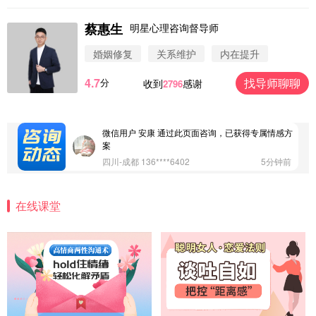
案
浙江-杭州 183****4847
32分钟前
蔡惠生
明星心理咨询督导师
微信用户 Vnno 通过此页面咨询，已获得专属情感方
案
婚姻修复
关系维护
内在提升
广东-深圳 139****2256
15分钟前
4.7
找导师聊聊
分
收到
感谢
2796
微信用户 大太阳 通过此页面咨询，已获得专属情感
方案
江苏-南京 158****7931
48分钟前
微信用户 安康 通过此页面咨询，已获得专属情感方
案
四川-成都 136****6402
5分钟前
微信用户 怀拥倾城女 通过此页面咨询，已获得专属
情感方案
在线课堂
北京-朝阳 151****3189
22分钟前
微信用户 巧?媚儿 通过此页面咨询，已获得专属情感
方案
上海-浦东 177****9074
56分钟前
微信用户 Liberty 通过此页面咨询，已获得专属情感
方案
广东-广州 188****5632
12分钟前