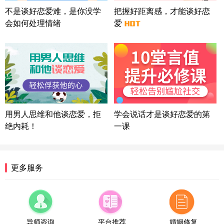
微信用户 司马锘 通过此页面咨询，已获得专属情感
不是谈好恋爱难，是你没学
把握好距离感，才能谈好恋
方案
会如何处理情绪
爱
湖北-武汉 135****7410
41分钟前
微信用户 困困魚? 通过此页面咨询，已获得专属情感
方案
陕西-西安 139****6283
3分钟前
微信用户 喜欢下雨天^ 通过此页面咨询，已获得专属
情感方案
浙江-宁波 150****8921
28分钟前
微信用户 逆光下的微笑 通过此页面咨询，已获得专
用男人思维和他谈恋爱，拒
学会说话才是谈好恋爱的第
属情感方案
绝内耗！
一课
湖南-长沙 187****3359
18分钟前
微信用户 超 通过此页面咨询，已获得专属情感方案
福建-厦门 159****4462
53分钟前
更多服务
微信用户 凌乱小羊 通过此页面咨询，已获得专属情
感方案
山东-青岛 138****9975
7分钟前
微信用户 小任性 通过此页面咨询，已获得专属情感
方案
导师咨询
平台推荐
婚姻修复