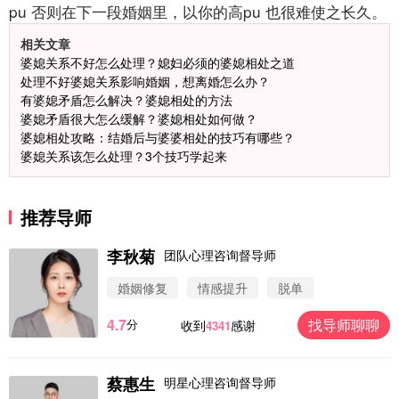
pu
否则在下一段婚姻里，以你的高pu
也很难使之长久。
相关文章
婆媳关系不好怎么处理？媳妇必须的婆媳相处之道
处理不好婆媳关系影响婚姻，想离婚怎么办？
有婆媳矛盾怎么解决？婆媳相处的方法
婆媳矛盾很大怎么缓解？婆媳相处如何做？
婆媳相处攻略：结婚后与婆婆相处的技巧有哪些？
婆媳关系该怎么处理？3个技巧学起来
推荐导师
李秋菊
团队心理咨询督导师
微信用户 圆圈 通过此页面咨询，已获得专属情感方
婚姻修复
情感提升
脱单
案
浙江-杭州 183****4847
32分钟前
4.7
找导师聊聊
分
收到
感谢
4341
微信用户 Vnno 通过此页面咨询，已获得专属情感方
案
广东-深圳 139****2256
15分钟前
蔡惠生
明星心理咨询督导师
微信用户 大太阳 通过此页面咨询，已获得专属情感