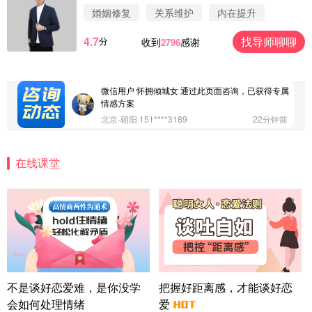
方案
婚姻修复
关系维护
内在提升
江苏-南京 158****7931
48分钟前
4.7
找导师聊聊
分
收到
感谢
2796
微信用户 安康 通过此页面咨询，已获得专属情感方
案
四川-成都 136****6402
5分钟前
微信用户 怀拥倾城女 通过此页面咨询，已获得专属
情感方案
北京-朝阳 151****3189
22分钟前
微信用户 巧?媚儿 通过此页面咨询，已获得专属情感
方案
在线课堂
上海-浦东 177****9074
56分钟前
微信用户 Liberty 通过此页面咨询，已获得专属情感
方案
广东-广州 188****5632
12分钟前
微信用户 司马锘 通过此页面咨询，已获得专属情感
方案
湖北-武汉 135****7410
41分钟前
微信用户 困困魚? 通过此页面咨询，已获得专属情感
不是谈好恋爱难，是你没学
把握好距离感，才能谈好恋
方案
会如何处理情绪
爱
陕西-西安 139****6283
3分钟前