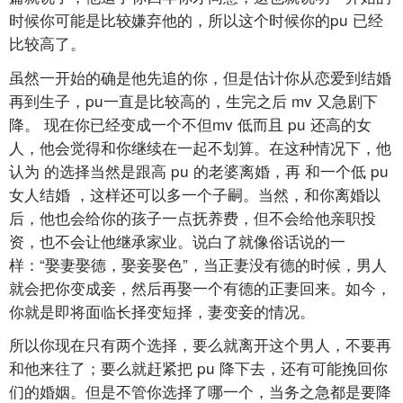
时候你可能是比较嫌弃他的，所以这个时候你的pu
已经
比较高了。
虽然一开始的确是他先追的你，但是估计你从恋爱到结婚
再到生子，pu一直是比较高的，生完之后
mv
又急剧下
降。
现在你已经变成一个不但mv
低而且
pu
还高的女
人，他会觉得和你继续在一起不划算。在这种情况下，他
认为
的选择当然是跟高
pu
的老婆离婚，再
和一个低
pu
女人结婚
，这样还可以多一个子嗣。当然，和你离婚以
后，他也会给你的孩子一点抚养费，但不会给他亲职投
资，也不会让他继承家业。说白了就像俗话说的一
样：“娶妻娶德，娶妾娶色”，当正妻没有德的时候，男人
就会把你变成妾，然后再娶一个有德的正妻回来。如今，
你就是即将面临长择变短择，妻变妾的情况。
所以你现在只有两个选择，要么就离开这个男人，不要再
和他来往了；要么就赶紧把
pu
降下去，还有可能挽回你
们的婚姻。但是不管你选择了哪一个，当务之急都是要降