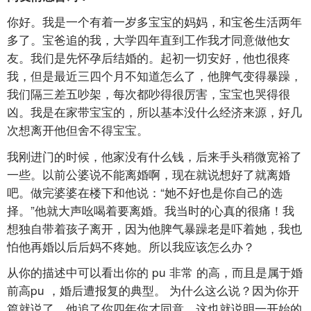
你好。我是一个有着一岁多宝宝的妈妈，和宝爸生活两年
多了。宝爸追的我，大学四年直到工作我才同意做他女
友。我们是先怀孕后结婚的。起初一切安好，他也很疼
我，但是最近三四个月不知道怎么了，他脾气变得暴躁，
我们隔三差五吵架，每次都吵得很厉害，宝宝也哭得很
凶。我是在家带宝宝的，所以基本没什么经济来源，好几
次想离开他但舍不得宝宝。
我刚进门的时候，他家没有什么钱，后来手头稍微宽裕了
一些。以前公婆说不能离婚啊，现在就说想好了就离婚
吧。做完婆婆在楼下和他说：“她不好也是你自己的选
择。”他就大声吆喝着要离婚。我当时的心真的很痛！我
想独自带着孩子离开，因为他脾气暴躁老是吓着她，我也
怕他再婚以后后妈不疼她。所以我应该怎么办？
从你的描述中可以看出你的
pu
非常
的高，而且是属于婚
前高pu
，婚后遭报复的典型。
为什么这么说？因为你开
篇就说了，他追了你四年你才同意，这也就说明一开始的