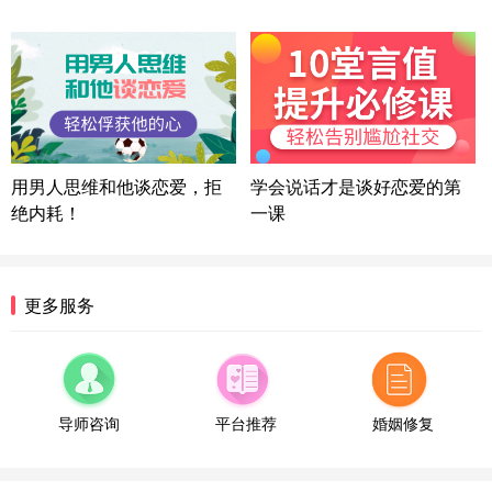
微信用户 喜欢下雨天^ 通过此页面咨询，已获得专属
情感方案
浙江-宁波 150****8921
28分钟前
微信用户 逆光下的微笑 通过此页面咨询，已获得专
属情感方案
湖南-长沙 187****3359
18分钟前
微信用户 超 通过此页面咨询，已获得专属情感方案
用男人思维和他谈恋爱，拒
学会说话才是谈好恋爱的第
福建-厦门 159****4462
53分钟前
绝内耗！
一课
微信用户 凌乱小羊 通过此页面咨询，已获得专属情
感方案
山东-青岛 138****9975
7分钟前
更多服务
微信用户 小任性 通过此页面咨询，已获得专属情感
方案
辽宁-大连 176****2843
39分钟前
微信用户 H-孙志远-上海 通过此页面咨询，已获得专
属情感方案
导师咨询
平台推荐
婚姻修复
上海-黄浦 135****7601
24分钟前
微信用户 墨笙 通过此页面咨询，已获得专属情感方
案